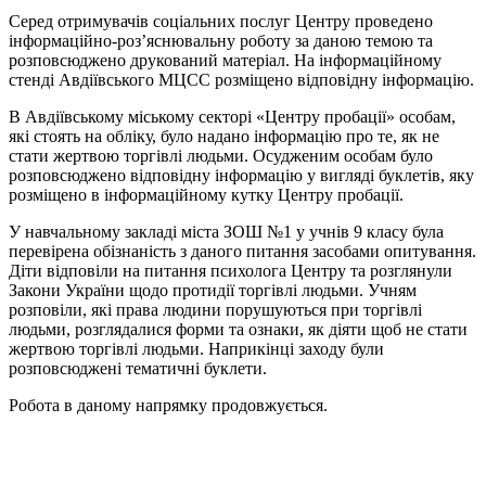
Серед отримувачів соціальних послуг Центру проведено
інформаційно-роз’яснювальну роботу за даною темою та
розповсюджено друкований матеріал. На інформаційному
стенді Авдіївського МЦСС розміщено відповідну інформацію.
В Авдіївському міському секторі «Центру пробації» особам,
які стоять на обліку, було надано інформацію про те, як не
стати жертвою торгівлі людьми. Осудженим особам було
розповсюджено відповідну інформацію у вигляді буклетів, яку
розміщено в інформаційному кутку Центру пробації.
У навчальному закладі міста ЗОШ №1 у учнів 9 класу була
перевірена обізнаність з даного питання засобами опитування.
Діти відповіли на питання психолога Центру та розглянули
Закони України щодо протидії торгівлі людьми. Учням
розповіли, які права людини порушуються при торгівлі
людьми, розглядалися форми та ознаки, як діяти щоб не стати
жертвою торгівлі людьми. Наприкінці заходу були
розповсюджені тематичні буклети.
Робота в даному напрямку продовжується.