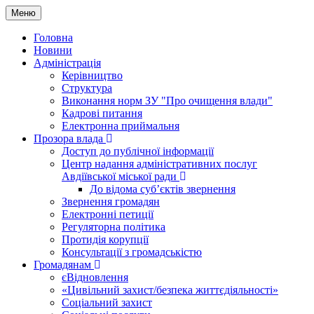
Меню
Головна
Новини
Адміністрація
Керівництво
Структура
Виконання норм ЗУ "Про очищення влади"
Кадрові питання
Електронна приймальня
Прозора влада
Доступ до публічної інформації
Центр надання адміністративних послуг
Авдіївської міської ради
До відома суб’єктів звернення
Звернення громадян
Електронні петиції
Регуляторна політика
Протидія корупції
Консультації з громадськістю
Громадянам
єВідновлення
«Цивільний захист/безпека життєдіяльності»
Соціальний захист