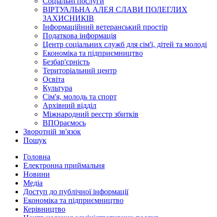
Соціальні послуги
ВІРТУАЛЬНА АЛЕЯ СЛАВИ ПОЛЕГЛИХ
ЗАХИСНИКІВ
Інформаційний ветеранський простір
Податкова інформація
Центр соціальних служб для сім'ї, дітей та молоді
Економіка та підприємництво
Безбар'єрність
Територіальний центр
Освіта
Культура
Сім'я, молодь та спорт
Архівний відділ
Міжнародний реєстр збитків
ВПОраємось
Зворотній зв'язок
Пошук
Головна
Електронна приймальня
Новини
Медіа
Доступ до публічної інформації
Економіка та підприємництво
Керівництво