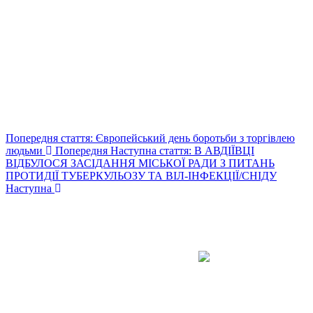
Попередня стаття: Європейський день боротьби з торгівлею
людьми
Попередня
Наступна стаття: В АВДІЇВЦІ
ВІДБУЛОСЯ ЗАСІДАННЯ МІСЬКОЇ РАДИ З ПИТАНЬ
ПРОТИДІЇ ТУБЕРКУЛЬОЗУ ТА ВІЛ-ІНФЕКЦІЇ/СНІДУ
Наступна
Авдіївська
міська
військова
КОНТАКТИ
адміністрація
EMAIL: avd.v@dn.gov.ua
Покровського
району
Донецької
області