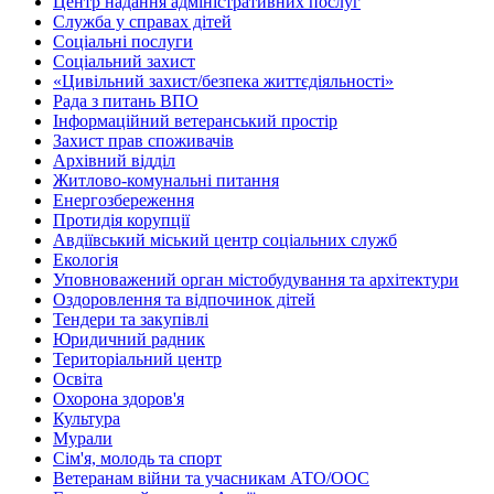
Центр надання адміністративних послуг
Служба у справах дітей
Соціальні послуги
Соціальний захист
«Цивільний захист/безпека життєдіяльності»
Рада з питань ВПО
Інформаційний ветеранський простір
Захист прав споживачів
Архівний відділ
Житлово-комунальні питання
Енергозбереження
Протидія корупції
Авдіївський міський центр соціальних служб
Екологія
Уповноважений орган містобудування та архітектури
Оздоровлення та відпочинок дітей
Тендери та закупівлі
Юридичний радник
Територіальний центр
Освіта
Охорона здоров'я
Культура
Мурали
Сім'я, молодь та спорт
Ветеранам війни та учасникам АТО/ООС