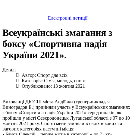
Електронні петиції
Всеукраїнські змагання з
боксу «Спортивна надія
України 2021».
Деталі
Автор:
Спорт для всіх
Категорія:
Сім'я, молодь, спорт
Опубліковано: 13 жовтня 2021
Вихованці ДЮСШ міста Авдіївки (тренер-викладач
Виноградов Е.) прийняли участь у Всеукраїнських змаганнях
з боксу «Спортивна надія України 2021» серед юнаків, які
пройшли у місті Сєвєродонецьк Луганської області з 07 по 10
жовтня 2021 року. Спортсмени зайняли в своїх вікових та
вагових категоріях наступні місця:
•
Байов Олексій – перше місце в категорії « до 71 кг»;