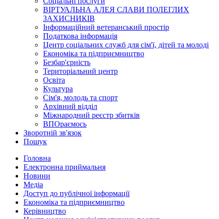
Соціальні послуги
ВІРТУАЛЬНА АЛЕЯ СЛАВИ ПОЛЕГЛИХ
ЗАХИСНИКІВ
Інформаційний ветеранський простір
Податкова інформація
Центр соціальних служб для сім'ї, дітей та молоді
Економіка та підприємництво
Безбар'єрність
Територіальний центр
Освіта
Культура
Сім'я, молодь та спорт
Архівний відділ
Міжнародний реєстр збитків
ВПОраємось
Зворотній зв'язок
Пошук
Головна
Електронна приймальня
Новини
Медіа
Доступ до публічної інформації
Економіка та підприємництво
Керівництво