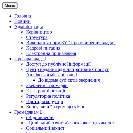
Меню
Головна
Новини
Адміністрація
Керівництво
Структура
Виконання норм ЗУ "Про очищення влади"
Кадрові питання
Електронна приймальня
Прозора влада
Доступ до публічної інформації
Центр надання адміністративних послуг
Авдіївської міської ради
До відома суб’єктів звернення
Звернення громадян
Електронні петиції
Регуляторна політика
Протидія корупції
Консультації з громадськістю
Громадянам
єВідновлення
«Цивільний захист/безпека життєдіяльності»
Соціальний захист