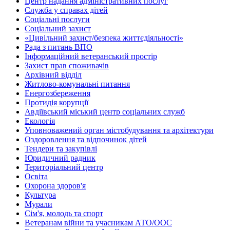
Центр надання адміністративних послуг
Служба у справах дітей
Соціальні послуги
Соціальний захист
«Цивільний захист/безпека життєдіяльності»
Рада з питань ВПО
Інформаційний ветеранський простір
Захист прав споживачів
Архівний відділ
Житлово-комунальні питання
Енергозбереження
Протидія корупції
Авдіївський міський центр соціальних служб
Екологія
Уповноважений орган містобудування та архітектури
Оздоровлення та відпочинок дітей
Тендери та закупівлі
Юридичний радник
Територіальний центр
Освіта
Охорона здоров'я
Культура
Мурали
Сім'я, молодь та спорт
Ветеранам війни та учасникам АТО/ООС