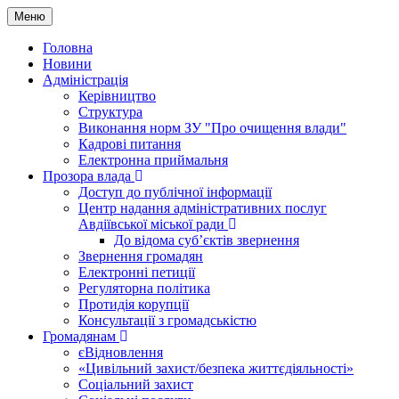
Меню
Головна
Новини
Адміністрація
Керівництво
Структура
Виконання норм ЗУ "Про очищення влади"
Кадрові питання
Електронна приймальня
Прозора влада
Доступ до публічної інформації
Центр надання адміністративних послуг
Авдіївської міської ради
До відома суб’єктів звернення
Звернення громадян
Електронні петиції
Регуляторна політика
Протидія корупції
Консультації з громадськістю
Громадянам
єВідновлення
«Цивільний захист/безпека життєдіяльності»
Соціальний захист