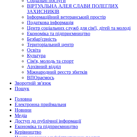
Соціальні послуги
ВІРТУАЛЬНА АЛЕЯ СЛАВИ ПОЛЕГЛИХ
ЗАХИСНИКІВ
Інформаційний ветеранський простір
Податкова інформація
Центр соціальних служб для сім'ї, дітей та молоді
Економіка та підприємництво
Безбар'єрність
Територіальний центр
Освіта
Культура
Сім'я, молодь та спорт
Архівний відділ
Міжнародний реєстр збитків
ВПОраємось
Зворотній зв'язок
Пошук
Головна
Електронна приймальня
Новини
Медіа
Доступ до публічної інформації
Економіка та підприємництво
Керівництво