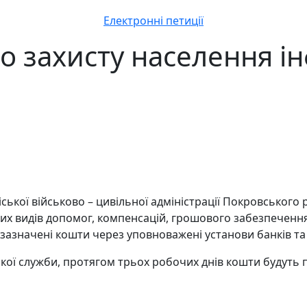
Електронні петиції
о захисту населення і
іської військово – цивільної адміністрації Покровського
ких видів допомог, компенсацій, грошового забезпеченн
азначені кошти через уповноважені установи банків та п
ої служби, протягом трьох робочих днів кошти будуть п