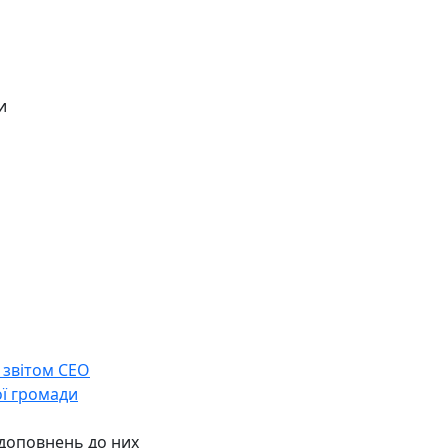
и
 звітом СЕО
ої громади
 доповнень до них