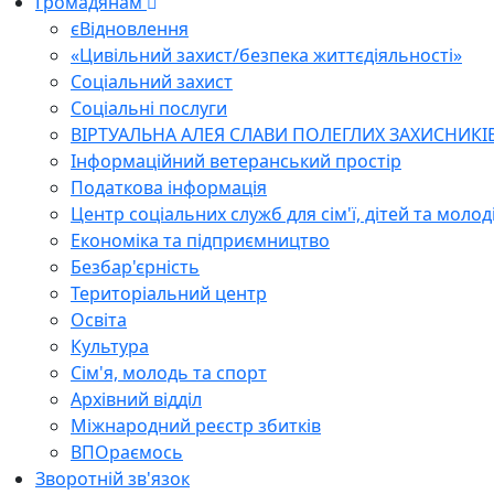
Громадянам
єВідновлення
«Цивільний захист/безпека життєдіяльності»
Соціальний захист
Соціальні послуги
ВІРТУАЛЬНА АЛЕЯ СЛАВИ ПОЛЕГЛИХ ЗАХИСНИКІ
Інформаційний ветеранський простір
Податкова інформація
Центр соціальних служб для сім'ї, дітей та молод
Економіка та підприємництво
Безбар'єрність
Територіальний центр
Освіта
Культура
Сім'я, молодь та спорт
Архівний відділ
Міжнародний реєстр збитків
ВПОраємось
Зворотній зв'язок