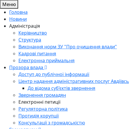
Меню
Головна
Новини
Адміністрація
Керівництво
Структура
Виконання норм ЗУ "Про очищення влади"
Кадрові питання
Електронна приймальня
Прозора влада
Доступ до публічної інформації
Центр надання адміністративних послуг Авдіївсь
До відома суб’єктів звернення
Звернення громадян
Електронні петиції
Регуляторна політика
Протидія корупції
Консультації з громадськістю