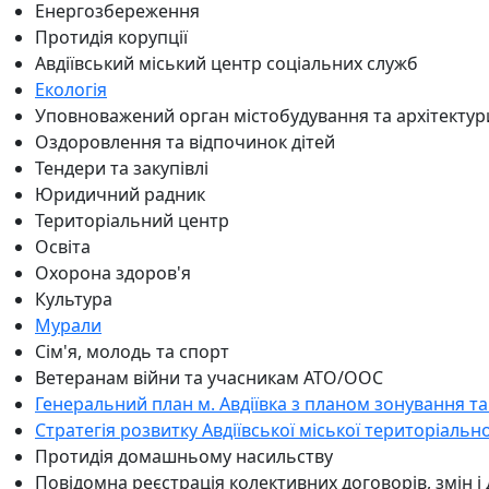
Енергозбереження
Протидія корупції
Авдіївський міський центр соціальних служб
Екологія
Уповноважений орган містобудування та архітектур
Оздоровлення та відпочинок дітей
Тендери та закупівлі
Юридичний радник
Територіальний центр
Освіта
Охорона здоров'я
Культура
Мурали
Сім'я, молодь та спорт
Ветеранам війни та учасникам АТО/ООС
Генеральний план м. Авдіївка з планом зонування та
Стратегія розвитку Авдіївської міської територіальн
Протидія домашньому насильству
Повідомна реєстрація колективних договорів, змін і