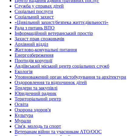
Центр надання адміністративних послуг
Служба у справах дітей
Соціальні послуги
Соціальний захист
«Цивільний захист/безпека життєдіяльності»
Рада з питань ВПО
Інформаційний ветеранський простір
Захист прав споживачів
Архівний відділ
Житлово-комунальні питання
Енергозбереження
Протидія корупції
Авдіївський міський центр соціальних служб
Екологія
Уповноважений орган містобудування та архітектури
Оздоровлення та відпочинок дітей
Тендери та закупівлі
Юридичний радник
Територіальний центр
Освіта
Охорона здоров'я
Культура
Мурали
Сім'я, молодь та спорт
Ветеранам війни та учасникам АТО/ООС