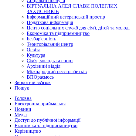
Соціальні послуги
ВІРТУАЛЬНА АЛЕЯ СЛАВИ ПОЛЕГЛИХ
ЗАХИСНИКІВ
Інформаційний ветеранський простір
Податкова інформація
Центр соціальних служб для сім'ї, дітей та молоді
Економіка та підприємництво
Безбар'єрність
Територіальний центр
Освіта
Культура
Сім'я, молодь та спорт
Архівний відділ
Міжнародний реєстр збитків
ВПОраємось
Зворотній зв'язок
Пошук
Головна
Електронна приймальня
Новини
Медіа
Доступ до публічної інформації
Економіка та підприємництво
Керівництво