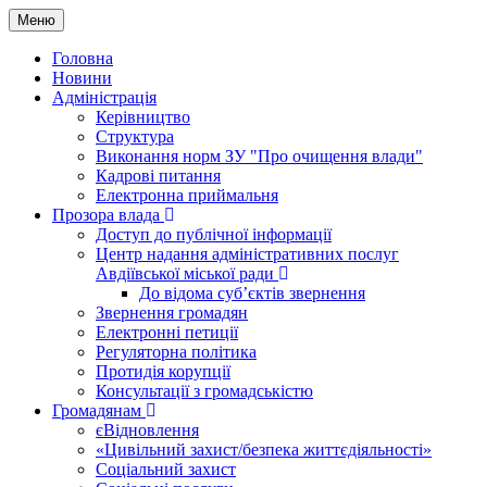
Меню
Головна
Новини
Адміністрація
Керівництво
Структура
Виконання норм ЗУ "Про очищення влади"
Кадрові питання
Електронна приймальня
Прозора влада
Доступ до публічної інформації
Центр надання адміністративних послуг
Авдіївської міської ради
До відома суб’єктів звернення
Звернення громадян
Електронні петиції
Регуляторна політика
Протидія корупції
Консультації з громадськістю
Громадянам
єВідновлення
«Цивільний захист/безпека життєдіяльності»
Соціальний захист