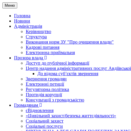
Меню
Головна
Новини
Адміністрація
Керівництво
Структура
Виконання норм ЗУ "Про очищення влади"
Кадрові питання
Електронна приймальня
Прозора влада
Доступ до публічної інформації
Центр надання адміністративних послуг Авдіївської
До відома суб’єктів звернення
Звернення громадян
Електронні петиції
Регуляторна політика
Протидія корупції
Консультації з громадськістю
Громадянам
єВідновлення
«Цивільний захист/безпека життєдіяльності»
Соціальний захист
Соціальні послуги