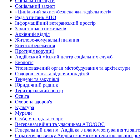
Соціальні послуги
Соціальний захист
«Цивільний захист/безпека життєдіяльності»
Рада з питань ВПО
Інформаційний ветеранський простір
Захист прав споживачів
Архівний відділ
Житлово-комунальні питання
Енергозбереження
Протидія корупції
Авдіївський міський центр соціальних служб
Екологія
Уповноважений орган містобудування та архітектури
Оздоровлення та відпочинок дітей
Тендери та закупівлі
Юридичний радник
Територіальний центр
Освіта
Охорона здоров'я
Культура
Мурали
Сім'я, молодь та спорт
Ветеранам війни та учасникам АТО/ООС
Генеральний план м. Авдіївка з планом зонування та зві
Стратегія розвитку Авдіївської міської територіальної гр