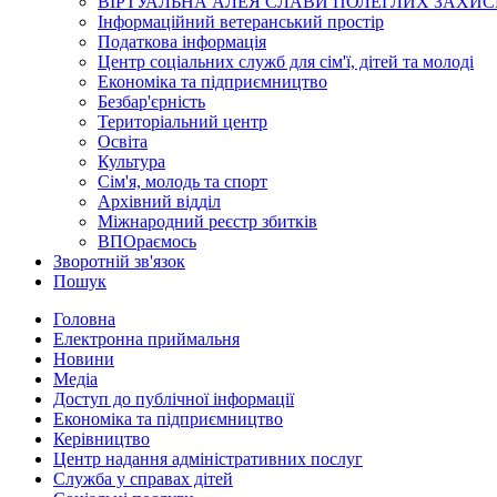
ВІРТУАЛЬНА АЛЕЯ СЛАВИ ПОЛЕГЛИХ ЗАХИС
Інформаційний ветеранський простір
Податкова інформація
Центр соціальних служб для сім'ї, дітей та молоді
Економіка та підприємництво
Безбар'єрність
Територіальний центр
Освіта
Культура
Сім'я, молодь та спорт
Архівний відділ
Міжнародний реєстр збитків
ВПОраємось
Зворотній зв'язок
Пошук
Головна
Електронна приймальня
Новини
Медіа
Доступ до публічної інформації
Економіка та підприємництво
Керівництво
Центр надання адміністративних послуг
Служба у справах дітей