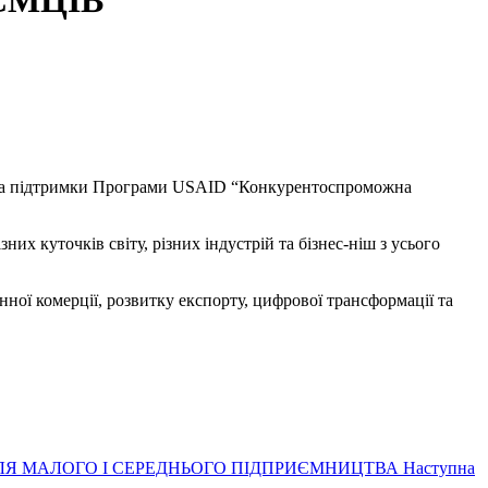
ЄМЦІВ
” за підтримки Програми USAID “Конкурентоспроможна
их куточків світу, різних індустрій та бізнес-ніш з усього
ної комерції, розвитку експорту, цифрової трансформації та
И ДЛЯ МАЛОГО І СЕРЕДНЬОГО ПІДПРИЄМНИЦТВА
Наступна