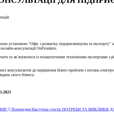
НСУЛЬТАЦІЇ ДЛЯ ПІДПРИ
стицій
авною установою “Офіс з розвитку підприємництва та експорту
 онлайн-консультації OnFrontiers.
ти та зв’язуватися із позаштатними технічними експертами з різн
их консультантів до вирішення бізнес-проблем з питань електрон
вдань свого бізнесу.
11.2021
ННЯ!
Попередня
Наступна стаття: ПОТРЕБИ ТА ВИКЛИК