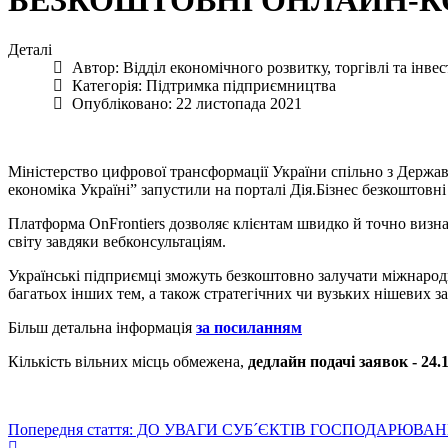
БЕЗКОШТОВНІ ОНЛАЙН-КО
Деталі
Автор:
Відділ економічного розвитку, торгівлі та інве
Категорія:
Підтримка підприємництва
Опубліковано: 22 листопада 2021
Міністерство цифрової трансформації України спільно з Держ
економіка Україні” запустили на порталі Дія.Бізнес безкоштовні
Платформа OnFrontiers дозволяє клієнтам швидко й точно визнача
світу завдяки вебконсультаціям.
Українські підприємці зможуть безкоштовно залучати міжнародн
багатьох інших тем, а також стратегічних чи вузьких нішевих за
Більш детальна інформація
за посиланням
Кількість вільних місць обмежена,
дедлайн подачі заявок - 24.
Попередня стаття: ДО УВАГИ СУБ´ЄКТІВ ГОСПОДАРЮВА