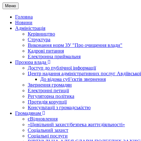
Меню
Головна
Новини
Адміністрація
Керівництво
Структура
Виконання норм ЗУ "Про очищення влади"
Кадрові питання
Електронна приймальня
Прозора влада
Доступ до публічної інформації
Центр надання адміністративних послуг Авдіївської
До відома суб’єктів звернення
Звернення громадян
Електронні петиції
Регуляторна політика
Протидія корупції
Консультації з громадськістю
Громадянам
єВідновлення
«Цивільний захист/безпека життєдіяльності»
Соціальний захист
Соціальні послуги