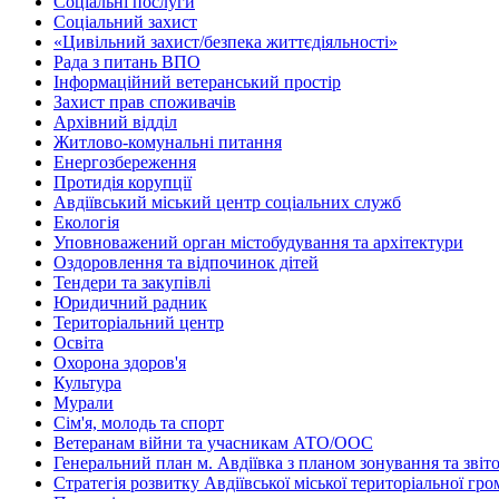
Соціальні послуги
Соціальний захист
«Цивільний захист/безпека життєдіяльності»
Рада з питань ВПО
Інформаційний ветеранський простір
Захист прав споживачів
Архівний відділ
Житлово-комунальні питання
Енергозбереження
Протидія корупції
Авдіївський міський центр соціальних служб
Екологія
Уповноважений орган містобудування та архітектури
Оздоровлення та відпочинок дітей
Тендери та закупівлі
Юридичний радник
Територіальний центр
Освіта
Охорона здоров'я
Культура
Мурали
Сім'я, молодь та спорт
Ветеранам війни та учасникам АТО/ООС
Генеральний план м. Авдіївка з планом зонування та зві
Стратегія розвитку Авдіївської міської територіальної гр