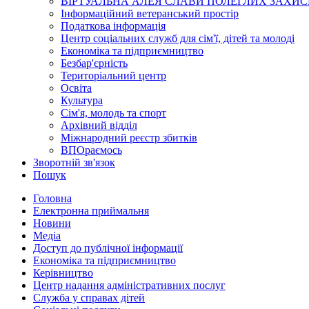
ВІРТУАЛЬНА АЛЕЯ СЛАВИ ПОЛЕГЛИХ ЗАХИС
Інформаційний ветеранський простір
Податкова інформація
Центр соціальних служб для сім'ї, дітей та молоді
Економіка та підприємництво
Безбар'єрність
Територіальний центр
Освіта
Культура
Сім'я, молодь та спорт
Архівний відділ
Міжнародний реєстр збитків
ВПОраємось
Зворотній зв'язок
Пошук
Головна
Електронна приймальня
Новини
Медіа
Доступ до публічної інформації
Економіка та підприємництво
Керівництво
Центр надання адміністративних послуг
Служба у справах дітей