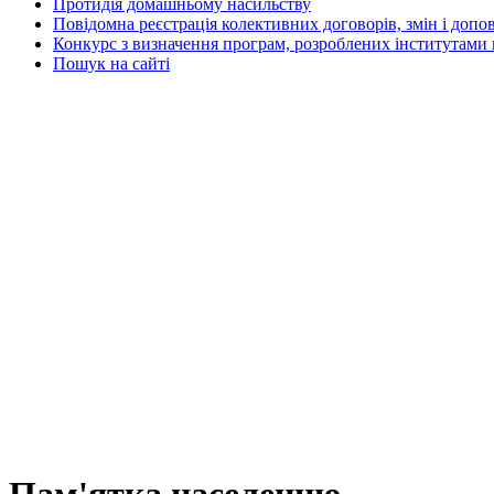
Протидія домашньому насильству
Повідомна реєстрація колективних договорів, змін і допо
Конкурс з визначення програм, розроблених інститутами 
Пошук на сайті