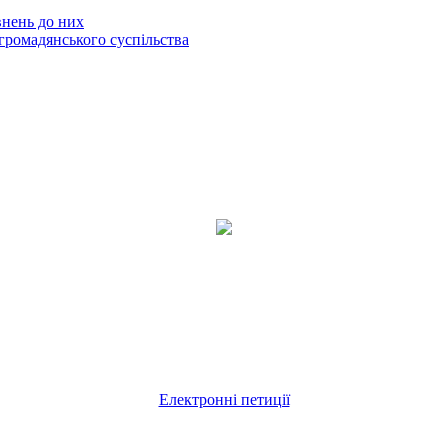
внень до них
громадянського суспільства
Електронні петиції