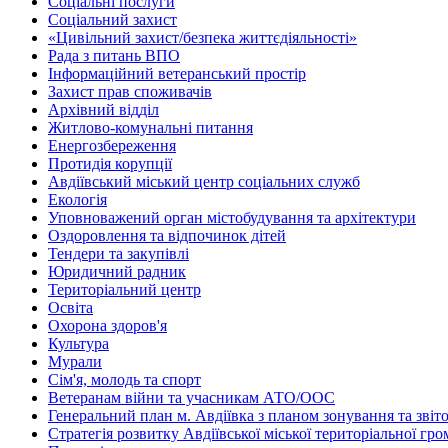
Соціальні послуги
Соціальний захист
«Цивільний захист/безпека життєдіяльності»
Рада з питань ВПО
Інформаційний ветеранський простір
Захист прав споживачів
Архівний відділ
Житлово-комунальні питання
Енергозбереження
Протидія корупції
Авдіївський міський центр соціальних служб
Екологія
Уповноважений орган містобудування та архітектури
Оздоровлення та відпочинок дітей
Тендери та закупівлі
Юридичний радник
Територіальний центр
Освіта
Охорона здоров'я
Культура
Мурали
Сім'я, молодь та спорт
Ветеранам війни та учасникам АТО/ООС
Генеральний план м. Авдіївка з планом зонування та зві
Стратегія розвитку Авдіївської міської територіальної гр