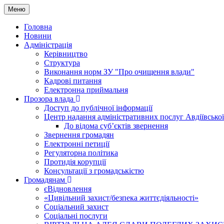
Меню
Головна
Новини
Адміністрація
Керівництво
Структура
Виконання норм ЗУ "Про очищення влади"
Кадрові питання
Електронна приймальня
Прозора влада
Доступ до публічної інформації
Центр надання адміністративних послуг Авдіївської
До відома суб’єктів звернення
Звернення громадян
Електронні петиції
Регуляторна політика
Протидія корупції
Консультації з громадськістю
Громадянам
єВідновлення
«Цивільний захист/безпека життєдіяльності»
Соціальний захист
Соціальні послуги