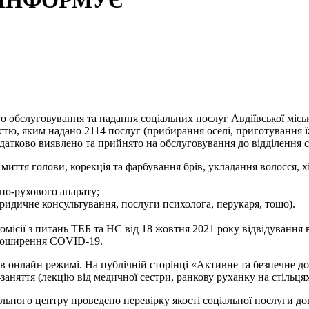
 ІНФОРМУЄ
 обслуговування та надання соціальних послуг Авдіївської міськ
ністю, яким надано 2114 послуг (прибирання оселі, приготування 
одатково виявлено та прийнято на обслуговування до відділення 
иття голови, корекція та фарбування брів, укладання волосся, хі
но-рухового апарату;
идичне консультування, послуги психолога, перукаря, тощо).
місії з питань ТЕБ та НС від 18 жовтня 2021 року відвідування 
 поширення COVID-19.
в онлайн режимі. На публічній сторінці «Активне та безпечне до
аняття (лекцію від медичної сестри, ранкову руханку на стільця
льного центру проведено перевірку якості соціальної послуги до