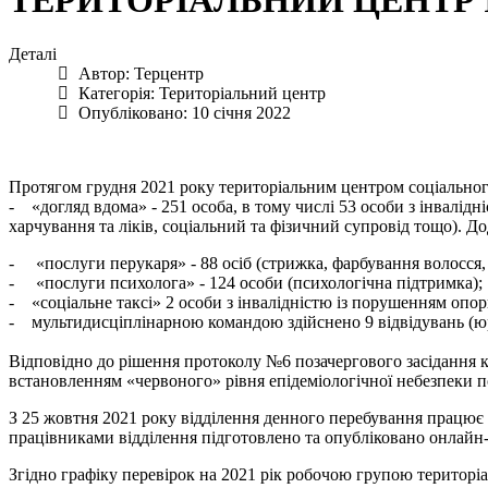
ТЕРИТОРІАЛЬНИЙ ЦЕНТР
Деталі
Автор:
Терцентр
Категорія:
Територіальний центр
Опубліковано: 10 січня 2022
Протягом грудня 2021 року територіальним центром соціального
- «догляд вдома» - 251 особа, в тому числі 53 особи з інвалід
харчування та ліків, соціальний та фізичний супровід тощо). Д
- «послуги перукаря» - 88 осіб (стрижка, фарбування волосся, м
- «послуги психолога» - 124 особи (психологічна підтримка);
- «соціальне таксі» 2 особи з інвалідністю із порушенням опор
- мультидисціплінарною командою здійснено 9 відвідувань (юр
Відповідно до рішення протоколу №6 позачергового засідання ко
встановленням «червоного» рівня епідеміологічної небезпеки
З 25 жовтня 2021 року відділення денного перебування працює 
працівниками відділення підготовлено та опубліковано онлайн-з
Згідно графіку перевірок на 2021 рік робочою групою територіа