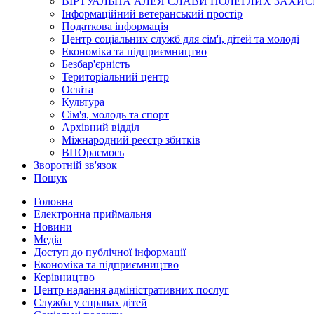
ВІРТУАЛЬНА АЛЕЯ СЛАВИ ПОЛЕГЛИХ ЗАХИС
Інформаційний ветеранський простір
Податкова інформація
Центр соціальних служб для сім'ї, дітей та молоді
Економіка та підприємництво
Безбар'єрність
Територіальний центр
Освіта
Культура
Сім'я, молодь та спорт
Архівний відділ
Міжнародний реєстр збитків
ВПОраємось
Зворотній зв'язок
Пошук
Головна
Електронна приймальня
Новини
Медіа
Доступ до публічної інформації
Економіка та підприємництво
Керівництво
Центр надання адміністративних послуг
Служба у справах дітей