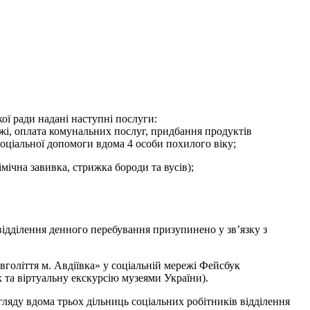
ої ради надані наступні послуги:
їжі, оплата комунальних послуг, придбання продуктів
соціальної допомоги вдома 4 особи похилого віку;
мічна завивка, стрижка бороди та вусів);
відділення денного перебування призупинено у зв’язку з
вголіття м. Авдіївка» у соціальній мережі Фейсбук
х та віртуальну екскурсію музеями України).
гляду вдома трьох дільниць соціальних робітників відділення