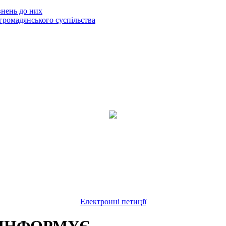
внень до них
громадянського суспільства
Електронні петиції