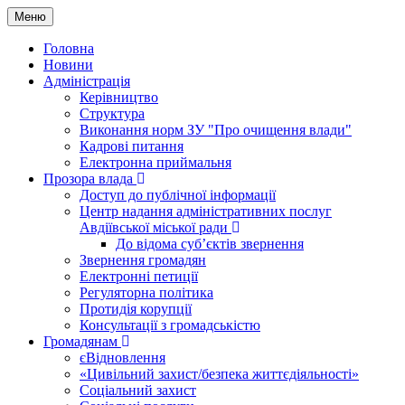
Меню
Головна
Новини
Адміністрація
Керівництво
Структура
Виконання норм ЗУ "Про очищення влади"
Кадрові питання
Електронна приймальня
Прозора влада
Доступ до публічної інформації
Центр надання адміністративних послуг
Авдіївської міської ради
До відома суб’єктів звернення
Звернення громадян
Електронні петиції
Регуляторна політика
Протидія корупції
Консультації з громадськістю
Громадянам
єВідновлення
«Цивільний захист/безпека життєдіяльності»
Соціальний захист