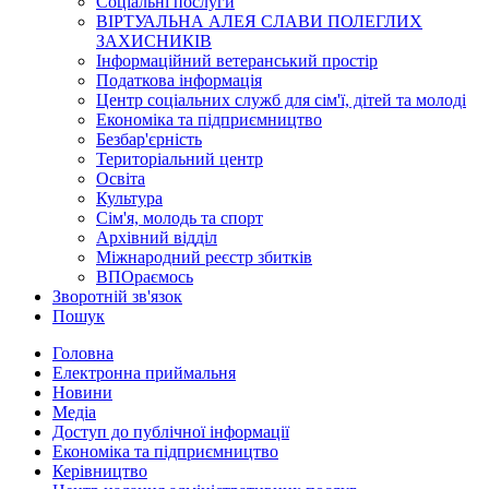
Соціальні послуги
ВІРТУАЛЬНА АЛЕЯ СЛАВИ ПОЛЕГЛИХ
ЗАХИСНИКІВ
Інформаційний ветеранський простір
Податкова інформація
Центр соціальних служб для сім'ї, дітей та молоді
Економіка та підприємництво
Безбар'єрність
Територіальний центр
Освіта
Культура
Сім'я, молодь та спорт
Архівний відділ
Міжнародний реєстр збитків
ВПОраємось
Зворотній зв'язок
Пошук
Головна
Електронна приймальня
Новини
Медіа
Доступ до публічної інформації
Економіка та підприємництво
Керівництво