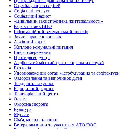
Центр надання адміністративних послуг
Служба у справах дітей
Соціальні послуги
Соціальний захист
«Цивільний захист/безпека життєдіяльності»
Рада з питань ВПО
Інформаційний ветеранський простір
Захист прав споживачів
Архівний відділ
Житлово-комунальні питання
Енергозбереження
Протидія корупції
Авдіївський міський центр соціальних служб
Екологія
Уповноважений орган містобудування та архітектури
Оздоровлення та відпочинок дітей
Тендери та закупівлі
Юридичний радник
Територіальний центр
Освіта
Охорона здоров'я
Культура
Мурали
Сім'я, молодь та спорт
Ветеранам війни та учасникам АТО/ООС