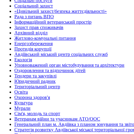
Соціальні послуги
Соціальний захист
«Цивільний захист/безпека життєдіяльності»
Рада з питань ВПО
Інформаційний ветеранський простір
Захист прав споживачів
Архівний відділ
Житлово-комунальні питання
Енергозбереження
Протидія корупції
Авдіївський міський центр соціальних служб
Екологія
Уповноважений орган містобудування та архітектури
Оздоровлення та відпочинок дітей
Тендери та закупівлі
Юридичний радник
Територіальний центр
Освіта
Охорона здоров'я
Культура
Мурали
Сім'я, молодь та спорт
Ветеранам війни та учасникам АТО/ООС
Генеральний план м. Авдіївка з планом зонування та зві
Стратегія розвитку Авдіївської міської територіальної гр