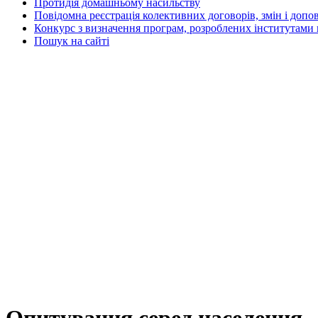
Протидія домашньому насильству
Повідомна реєстрація колективних договорів, змін і допо
Конкурс з визначення програм, розроблених інститутами 
Пошук на сайті