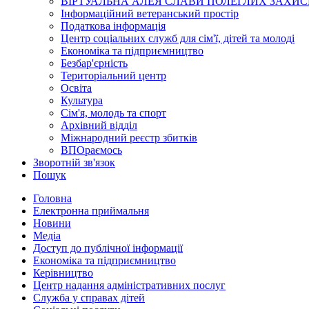
ВІРТУАЛЬНА АЛЕЯ СЛАВИ ПОЛЕГЛИХ ЗАХИС
Інформаційний ветеранський простір
Податкова інформація
Центр соціальних служб для сім'ї, дітей та молоді
Економіка та підприємництво
Безбар'єрність
Територіальний центр
Освіта
Культура
Сім'я, молодь та спорт
Архівний відділ
Міжнародний реєстр збитків
ВПОраємось
Зворотній зв'язок
Пошук
Головна
Електронна приймальня
Новини
Медіа
Доступ до публічної інформації
Економіка та підприємництво
Керівництво
Центр надання адміністративних послуг
Служба у справах дітей