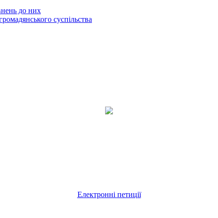
внень до них
громадянського суспільства
Електронні петиції