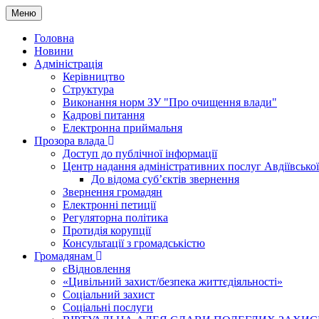
Меню
Головна
Новини
Адміністрація
Керівництво
Структура
Виконання норм ЗУ "Про очищення влади"
Кадрові питання
Електронна приймальня
Прозора влада
Доступ до публічної інформації
Центр надання адміністративних послуг Авдіївської
До відома суб’єктів звернення
Звернення громадян
Електронні петиції
Регуляторна політика
Протидія корупції
Консультації з громадськістю
Громадянам
єВідновлення
«Цивільний захист/безпека життєдіяльності»
Соціальний захист
Соціальні послуги