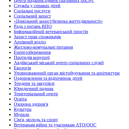
Центр надання адміністративних послуг
Служба у справах дітей
Соціальні послуги
Соціальний захист
«Цивільний захист/безпека життєдіяльності»
Рада з питань ВПО
Інформаційний ветеранський простір
Захист прав споживачів
Архівний відділ
Житлово-комунальні питання
Енергозбереження
Протидія корупції
Авдіївський міський центр соціальних служб
Екологія
Уповноважений орган містобудування та архітектури
Оздоровлення та відпочинок дітей
Тендери та закупівлі
Юридичний радник
Територіальний центр
Освіта
Охорона здоров'я
Культура
Мурали
Сім'я, молодь та спорт
Ветеранам війни та учасникам АТО/ООС