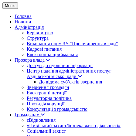
Меню
Головна
Новини
Адміністрація
Керівництво
Структура
Виконання норм ЗУ "Про очищення влади"
Кадрові питання
Електронна приймальня
Прозора влада
Доступ до публічної інформації
Центр надання адміністративних послуг
Авдіївської міської ради
До відома суб’єктів звернення
Звернення громадян
Електронні петиції
Регуляторна політика
Протидія корупції
Консультації з громадськістю
Громадянам
єВідновлення
«Цивільний захист/безпека життєдіяльності»
Соціальний захист