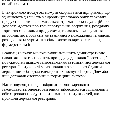
онлайн форматі.
Електронною послугою можуть скористатися підприємці, що
здійснюють діяльність з виробництва та/або обігу харчових
продуктів, на які не вимагається отримання експлуатаційного
дозволу. Йдеться про транспортування, зберігання, роздрібну
торгівлю харчовими продуктами, громадське харчування,
виробництво продуктів не тваринного походження та напоїв,
розведення та утримання сільськогосподарських тварин,
фермерство та ін.
Реалізація наказу Мінекономіки зменшить адміністративне
навантаження та спростить процедуру державної реєстрації
потужностей шляхом запровадження автоматичної державної
реєстрації потужності у разі подання заяви через Єдиний
державний вебпортал електронних послуг «Портал Дія» або
інші державні електронні інформаційні системи.
Наголошуємо, що відповідно до вимог харчового
законодавства операторам ринку забороняється здійснювати
обіг харчових продуктів, отриманих з потужностей, що не
пройшли державної реєстрації.