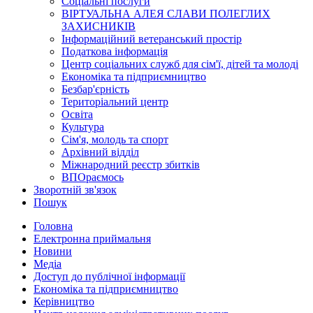
Соціальні послуги
ВІРТУАЛЬНА АЛЕЯ СЛАВИ ПОЛЕГЛИХ
ЗАХИСНИКІВ
Інформаційний ветеранський простір
Податкова інформація
Центр соціальних служб для сім'ї, дітей та молоді
Економіка та підприємництво
Безбар'єрність
Територіальний центр
Освіта
Культура
Сім'я, молодь та спорт
Архівний відділ
Міжнародний реєстр збитків
ВПОраємось
Зворотній зв'язок
Пошук
Головна
Електронна приймальня
Новини
Медіа
Доступ до публічної інформації
Економіка та підприємництво
Керівництво