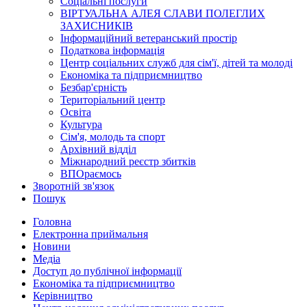
Соціальні послуги
ВІРТУАЛЬНА АЛЕЯ СЛАВИ ПОЛЕГЛИХ
ЗАХИСНИКІВ
Інформаційний ветеранський простір
Податкова інформація
Центр соціальних служб для сім'ї, дітей та молоді
Економіка та підприємництво
Безбар'єрність
Територіальний центр
Освіта
Культура
Сім'я, молодь та спорт
Архівний відділ
Міжнародний реєстр збитків
ВПОраємось
Зворотній зв'язок
Пошук
Головна
Електронна приймальня
Новини
Медіа
Доступ до публічної інформації
Економіка та підприємництво
Керівництво