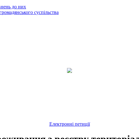
внень до них
громадянського суспільства
Електронні петиції