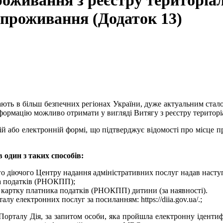
роживання з реєстру територіа
 проживання (Додаток 13)
шкають в більш безпечних регіонах України, дуже актуальним стал
нформацію можливо отримати у вигляді Витягу з реєстру територ
ій або електронній формі, що підтверджує відомості про місце 
 один з таких способів:
кого діючого Центру надання адміністративних послуг надав насту
ка податків (РНОКПП);
 картку платника податків (РНОКПП) дитини (за наявності).
лу електронних послуг за посиланням: https://diia.gov.ua/.;
орталу Дія, за запитом особи, яка пройшла електронну ідентиф