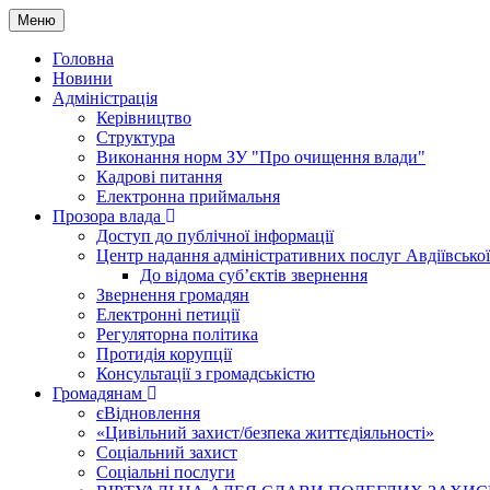
Меню
Головна
Новини
Адміністрація
Керівництво
Структура
Виконання норм ЗУ "Про очищення влади"
Кадрові питання
Електронна приймальня
Прозора влада
Доступ до публічної інформації
Центр надання адміністративних послуг Авдіївської
До відома суб’єктів звернення
Звернення громадян
Електронні петиції
Регуляторна політика
Протидія корупції
Консультації з громадськістю
Громадянам
єВідновлення
«Цивільний захист/безпека життєдіяльності»
Соціальний захист
Соціальні послуги