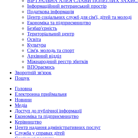
ВІРТУАЛЬНА АЛЕЯ СЛАВИ ПОЛЕГЛИХ ЗАХИС
Інформаційний ветеранський простір
Податкова інформація
Центр соціальних служб для сім'ї, дітей та молоді
Економіка та підприємництво
Безбар'єрність
Територіальний центр
Освіта
Культура
Сім'я, молодь та спорт
Архівний відділ
Міжнародний реєстр збитків
ВПОраємось
Зворотній зв'язок
Пошук
Головна
Електронна приймальня
Новини
Медіа
Доступ до публічної інформації
Економіка та підприємництво
Керівництво
Центр надання адміністративних послуг
Служба у справах дітей