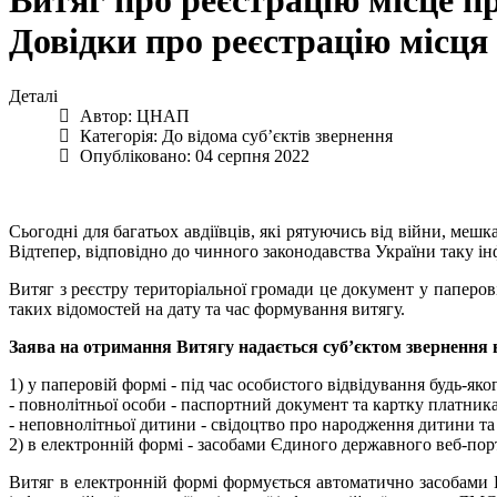
Витяг про реєстрацію місце п
Довідки про реєстрацію місця
Деталі
Автор:
ЦНАП
Категорія:
До відома суб’єктів звернення
Опубліковано: 04 серпня 2022
Сьогодні для багатьох авдіївців, які рятуючись від війни, ме
Відтепер, відповідно до чинного законодавства України таку і
Витяг з реєстру територіальної громади це документ у паперов
таких відомостей на дату та час формування витягу.
Заява на отримання Витягу надається суб’єктом звернення в
1) у паперовій формі - під час особистого відвідування будь-я
- повнолітньої особи - паспортний документ та картку платни
- неповнолітньої дитини - свідоцтво про народження дитини та
2) в електронній формі - засобами Єдиного державного веб-порта
Витяг в електронній формі формується автоматично засобами П