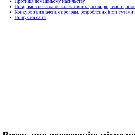
Протидія домашньому насильству
Повідомна реєстрація колективних договорів, змін і допо
Конкурс з визначення програм, розроблених інститутами 
Пошук на сайті