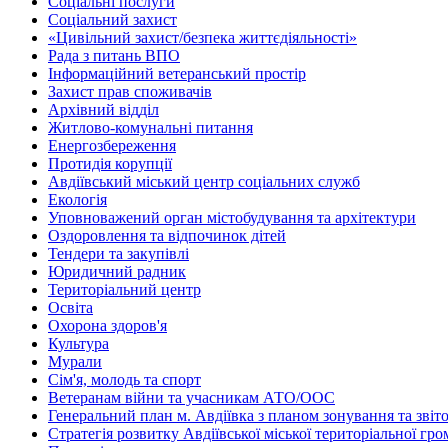
Соціальні послуги
Соціальний захист
«Цивільний захист/безпека життєдіяльності»
Рада з питань ВПО
Інформаційний ветеранський простір
Захист прав споживачів
Архівний відділ
Житлово-комунальні питання
Енергозбереження
Протидія корупції
Авдіївський міський центр соціальних служб
Екологія
Уповноважений орган містобудування та архітектури
Оздоровлення та відпочинок дітей
Тендери та закупівлі
Юридичний радник
Територіальний центр
Освіта
Охорона здоров'я
Культура
Мурали
Сім'я, молодь та спорт
Ветеранам війни та учасникам АТО/ООС
Генеральний план м. Авдіївка з планом зонування та зві
Стратегія розвитку Авдіївської міської територіальної гр