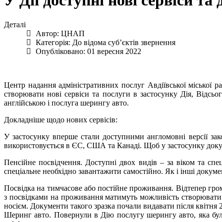
У Дії доступні нові сервіси та
Деталі
Автор:
ЦНАП
Категорія:
До відома суб’єктів звернення
Опубліковано: 01 вересня 2022
Центр надання адміністративних послуг Авдіївської міської 
створювати нові сервіси та послуги в застосунку Дія, Відсьо
англійською і послуга шерингу авто.
Докладніше щодо нових сервісів:
У застосунку вперше стали доступними англомовні версії зак
використовується в ЄС, США та Канаді. Щоб у застосунку доку
Пенсійне посвідчення. Доступні двох видів – за віком та спец
спеціальне необхідно завантажити самостійно. Як і інші докум
Посвідка на тимчасове або постійне проживання. Відтепер гром
з посвідками на проживання матимуть можливість створювати Ді
носієм. Документи такого зразка почали видавати після квітня
Шеринг авто. Повернули в Дію послугу шерингу авто, яка бул