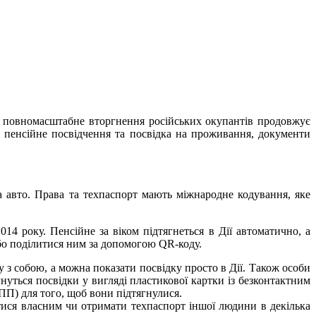
ри повномасштабне вторгнення російських окупантів продовжує
ні пенсійне посвідчення та посвідка на проживання, документи
а авто. Права та техпаспорт мають міжнародне кодування, яке
014 року. Пенсійне за віком підтягнеться в Дії автоматично, а
або поділитися ним за допомогою QR-коду.
 з собою, а можна показати посвідку просто в Дії. Також особи
нуться посвідки у вигляді пластикової картки із безконтактним
ПП) для того, щоб вони підтягнулися.
тися власним чи отримати техпаспорт іншої людини в декілька