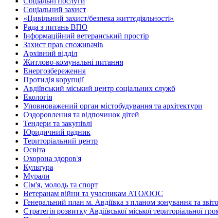
Соціальні послуги
Соціальний захист
«Цивільний захист/безпека життєдіяльності»
Рада з питань ВПО
Інформаційний ветеранський простір
Захист прав споживачів
Архівний відділ
Житлово-комунальні питання
Енергозбереження
Протидія корупції
Авдіївський міський центр соціальних служб
Екологія
Уповноважений орган містобудування та архітектури
Оздоровлення та відпочинок дітей
Тендери та закупівлі
Юридичний радник
Територіальний центр
Освіта
Охорона здоров'я
Культура
Мурали
Сім'я, молодь та спорт
Ветеранам війни та учасникам АТО/ООС
Генеральний план м. Авдіївка з планом зонування та зві
Стратегія розвитку Авдіївської міської територіальної гр