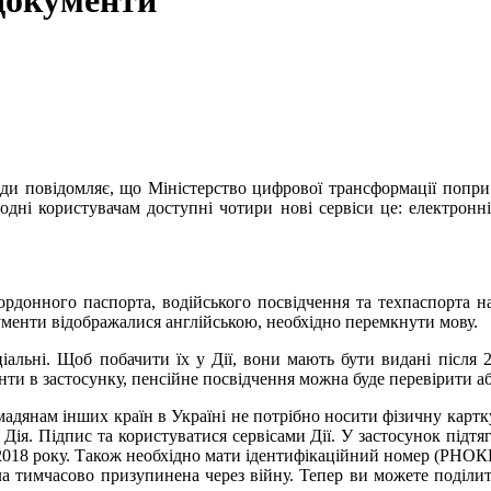
 документи
ради повідомляє, що Міністерство цифрової трансформації поп
годні користувачам доступні чотири нові сервіси це: електрон
ордонного паспорта, водійського посвідчення та техпаспорта н
менти відображалися англійською, необхідно перемкнути мову.
іальні. Щоб побачити їх у Дії, вони мають бути видані після 2
енти в застосунку, пенсійне посвідчення можна буде перевірити 
адянам інших країн в Україні не потрібно носити фізичну картку
я. Підпис та користуватися сервісами Дії. У застосунок підтяг
 2018 року. Також необхідно мати ідентифікаційний номер (РНОК
а тимчасово призупинена через війну. Тепер ви можете поділи