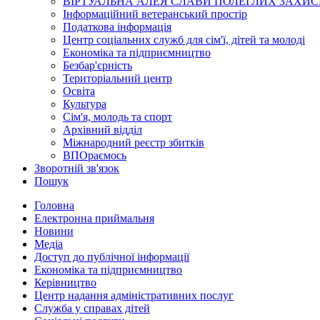
ВІРТУАЛЬНА АЛЕЯ СЛАВИ ПОЛЕГЛИХ ЗАХИС
Інформаційний ветеранський простір
Податкова інформація
Центр соціальних служб для сім'ї, дітей та молоді
Економіка та підприємництво
Безбар'єрність
Територіальний центр
Освіта
Культура
Сім'я, молодь та спорт
Архівний відділ
Міжнародний реєстр збитків
ВПОраємось
Зворотній зв'язок
Пошук
Головна
Електронна приймальня
Новини
Медіа
Доступ до публічної інформації
Економіка та підприємництво
Керівництво
Центр надання адміністративних послуг
Служба у справах дітей