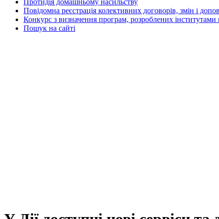
Протидія домашньому насильству
Повідомна реєстрація колективних договорів, змін і допо
Конкурс з визначення програм, розроблених інститутами 
Пошук на сайті