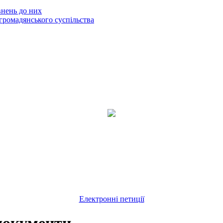
внень до них
громадянського суспільства
Електронні петиції