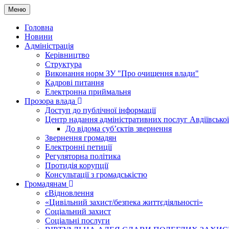
Меню
Головна
Новини
Адміністрація
Керівництво
Структура
Виконання норм ЗУ "Про очищення влади"
Кадрові питання
Електронна приймальня
Прозора влада
Доступ до публічної інформації
Центр надання адміністративних послуг Авдіївської
До відома суб’єктів звернення
Звернення громадян
Електронні петиції
Регуляторна політика
Протидія корупції
Консультації з громадськістю
Громадянам
єВідновлення
«Цивільний захист/безпека життєдіяльності»
Соціальний захист
Соціальні послуги