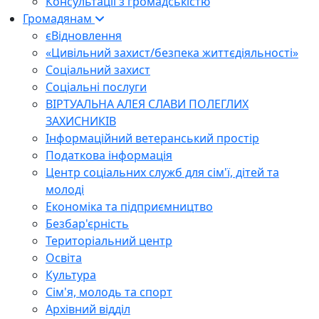
Консультації з громадськістю
Громадянам
єВідновлення
«Цивільний захист/безпека життєдіяльності»
Соціальний захист
Соціальні послуги
ВІРТУАЛЬНА АЛЕЯ СЛАВИ ПОЛЕГЛИХ
ЗАХИСНИКІВ
Інформаційний ветеранський простір
Податкова інформація
Центр соціальних служб для сім'ї, дітей та
молоді
Економіка та підприємництво
Безбар'єрність
Територіальний центр
Освіта
Культура
Сім'я, молодь та спорт
Архівний відділ