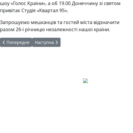
шоу «Голос Країни», а об 19.00 Донеччину зі святом
привітає Студія «Квартал 95».
Запрошуємо мешканців та гостей міста відзначити
разом 26-ї річницю незалежності нашої країни.
Попередня стаття: «Український Донецький «Куркуль» із Авдії
Наступна стаття: Інформаційний бюлетень
Попередня
Наступна
Авдіївська
міська
військова
КОНТАКТИ
адміністрація
EMAIL: avd.v@dn.gov.ua
Покровського
району
Донецької
області