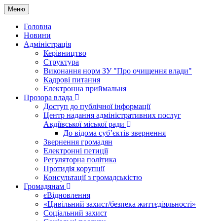
Меню
Головна
Новини
Адміністрація
Керівництво
Структура
Виконання норм ЗУ "Про очищення влади"
Кадрові питання
Електронна приймальня
Прозора влада
Доступ до публічної інформації
Центр надання адміністративних послуг
Авдіївської міської ради
До відома суб’єктів звернення
Звернення громадян
Електронні петиції
Регуляторна політика
Протидія корупції
Консультації з громадськістю
Громадянам
єВідновлення
«Цивільний захист/безпека життєдіяльності»
Соціальний захист