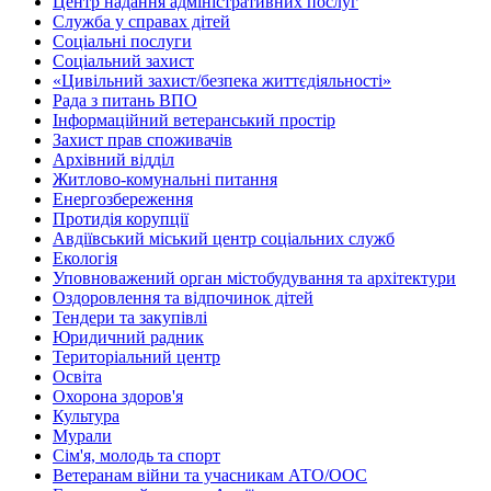
Центр надання адміністративних послуг
Служба у справах дітей
Соціальні послуги
Соціальний захист
«Цивільний захист/безпека життєдіяльності»
Рада з питань ВПО
Інформаційний ветеранський простір
Захист прав споживачів
Архівний відділ
Житлово-комунальні питання
Енергозбереження
Протидія корупції
Авдіївський міський центр соціальних служб
Екологія
Уповноважений орган містобудування та архітектури
Оздоровлення та відпочинок дітей
Тендери та закупівлі
Юридичний радник
Територіальний центр
Освіта
Охорона здоров'я
Культура
Мурали
Сім'я, молодь та спорт
Ветеранам війни та учасникам АТО/ООС