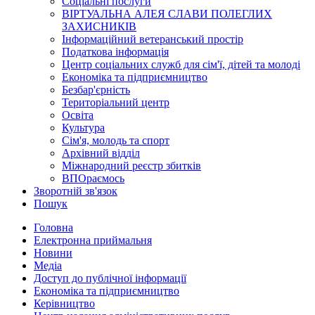
Соціальні послуги
ВІРТУАЛЬНА АЛЕЯ СЛАВИ ПОЛЕГЛИХ
ЗАХИСНИКІВ
Інформаційний ветеранський простір
Податкова інформація
Центр соціальних служб для сім'ї, дітей та молоді
Економіка та підприємництво
Безбар'єрність
Територіальний центр
Освіта
Культура
Сім'я, молодь та спорт
Архівний відділ
Міжнародний реєстр збитків
ВПОраємось
Зворотній зв'язок
Пошук
Головна
Електронна приймальня
Новини
Медіа
Доступ до публічної інформації
Економіка та підприємництво
Керівництво