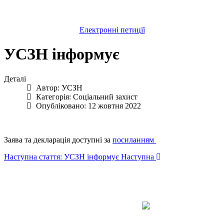
Електронні петиції
УСЗН інформує
Деталі
Автор:
УСЗН
Категорія:
Соціальний захист
Опубліковано: 12 жовтня 2022
Заява та декларація доступні за
посиланням
Наступна стаття: УСЗН інформує
Наступна
Авдіївська
міська
військова
КОНТАКТИ
адміністрація
EMAIL: avd.v@dn.gov.ua
Покровського
району