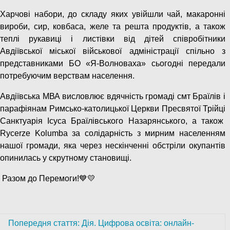
Харчові набори, до складу яких увійшли чай, макаронні
вироби, сир, ковбаса, желе та решта продуктів, а також
теплі рукавиці і листівки від дітей співробітники
Авдіївської міської військової адміністрації спільно з
представниками БО «Я-Волноваха» сьогодні передали
потребуючим верствам населення.
Авдіївська МВА висловлює вдячність громаді смт Браїлів і
парафіянам Римсько-католицької Церкви Пресвятої Трійці
Санктуарія Ісуса Браїлівського Назарянського, а також
Rycerze Kolumba за солідарність з мирним населенням
нашої громади, яка через нескінченні обстріли окупантів
опинилась у скрутному становищі.
Разом до Перемоги!💙💛
Попередня стаття: Дія. Цифрова освіта: онлайн-