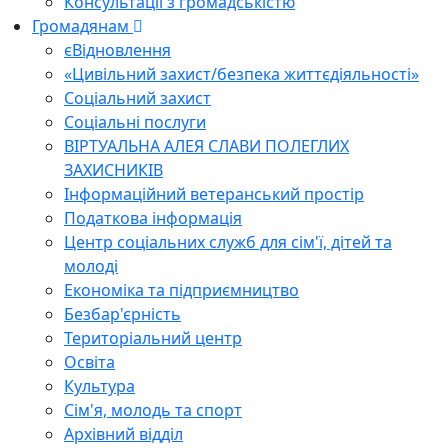
Консультації з громадськістю
Громадянам
єВідновлення
«Цивільний захист/безпека життєдіяльності»
Соціальний захист
Соціальні послуги
ВІРТУАЛЬНА АЛЕЯ СЛАВИ ПОЛЕГЛИХ
ЗАХИСНИКІВ
Інформаційний ветеранський простір
Податкова інформація
Центр соціальних служб для сім'ї, дітей та
молоді
Економіка та підприємництво
Безбар'єрність
Територіальний центр
Освіта
Культура
Сім'я, молодь та спорт
Архівний відділ