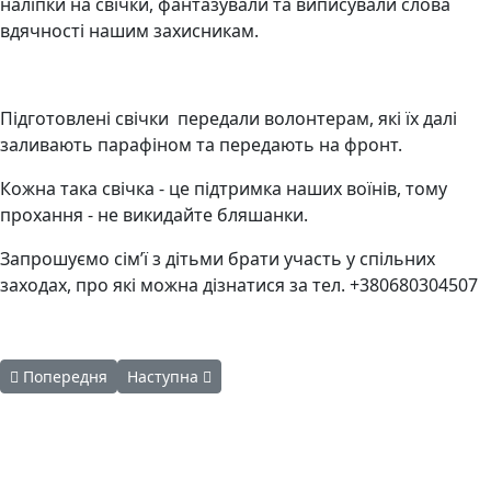
наліпки на свічки, фантазували та виписували слова
вдячності нашим захисникам.
Підготовлені свічки передали волонтерам, які їх далі
заливають парафіном та передають на фронт.
Кожна така свічка - це підтримка наших воїнів, тому
прохання - не викидайте бляшанки.
Запрошуємо сім’ї з дітьми брати участь у спільних
заходах, про які можна дізнатися за тел. +380680304507
Попередня стаття: Від російських обстрілів минулої доби пос
Наступна стаття: Оперативна ситуація по облас
Попередня
Наступна
Авдіївська
міська
військова