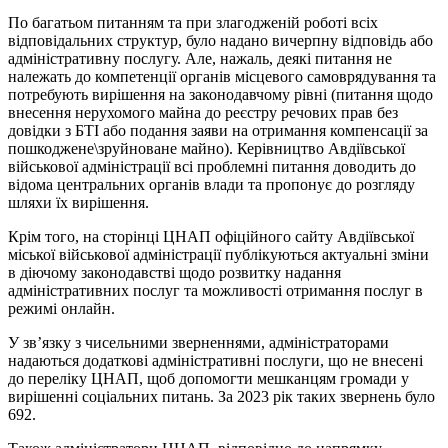
По багатьом питанням та при злагодженій роботі всіх
відповідальних структур, було надано вичерпну відповідь або
адміністративну послугу. Але, нажаль, деякі питання не
належать до компетенції органів місцевого самоврядування та
потребують вирішення на законодавчому рівні (питання щодо
внесення нерухомого майна до реєстру речових прав без
довідки з БТІ або подання заяви на отримання компенсації за
пошкоджене\зруйноване майно). Керівництво Авдіївської
військової адміністрації всі проблемні питання доводить до
відома центральних органів влади та пропонує до розгляду
шляхи їх вирішення.
Крім того, на сторінці ЦНАП офіційного сайту Авдіївської
міської військової адміністрації публікуються актуальні зміни
в діючому законодавстві щодо розвитку надання
адміністративних послуг та можливості отримання послуг в
режимі онлайн.
У зв’язку з чисельними зверненнями, адміністраторами
надаються додаткові адміністративні послуги, що не внесені
до переліку ЦНАП, щоб допомогти мешканцям громади у
вирішенні соціальних питань. За 2023 рік таких звернень було
692.