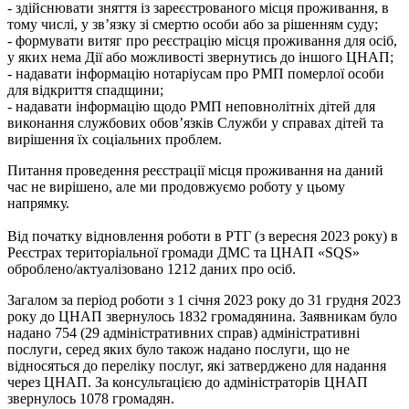
- здійснювати зняття із зареєстрованого місця проживання, в
тому числі, у зв’язку зі смертю особи або за рішенням суду;
- формувати витяг про реєстрацію місця проживання для осіб,
у яких нема Дії або можливості звернутись до іншого ЦНАП;
- надавати інформацію нотаріусам про РМП померлої особи
для відкриття спадщини;
- надавати інформацію щодо РМП неповнолітніх дітей для
виконання службових обов’язків Служби у справах дітей та
вирішення їх соціальних проблем.
Питання проведення реєстрації місця проживання на даний
час не вирішено, але ми продовжуємо роботу у цьому
напрямку.
Від початку відновлення роботи в РТГ (з вересня 2023 року) в
Реєстрах територіальної громади ДМС та ЦНАП «SQS»
оброблено/актуалізовано 1212 даних про осіб.
Загалом за період роботи з 1 січня 2023 року до 31 грудня 2023
року до ЦНАП звернулось 1832 громадянина. Заявникам було
надано 754 (29 адміністративних справ) адміністративні
послуги, серед яких було також надано послуги, що не
відносяться до переліку послуг, які затверджено для надання
через ЦНАП. За консультацією до адміністраторів ЦНАП
звернулось 1078 громадян.