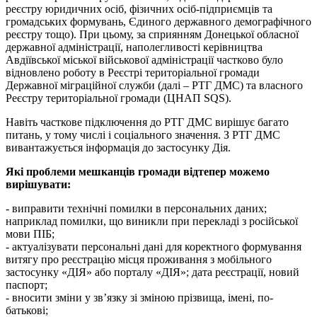
реєстру юридичних осіб, фізичних осіб-підприємців та
громадських формувань, Єдиного державного демографічного
реєстру тощо). При цьому, за сприянням Донецької обласної
державної адміністрації, наполегливості керівництва
Авдіївської міської військової адміністрації частково було
відновлено роботу в Реєстрі територіальної громади
Державної міграційної служби (далі – РТГ ДМС) та власного
Реєстру територіальної громади (ЦНАП SQS).
Навіть часткове підключення до РТГ ДМС вирішує багато
питань, у тому числі і соціального значення. З РТГ ДМС
вивантажується інформація до застосунку Дія.
Які проблеми мешканців громади відтепер можемо
вирішувати:
- виправити технічні помилки в персональних даних;
наприклад помилки, що виникли при перекладі з російської
мови ПІБ;
- актуалізувати персональні дані для коректного формування
витягу про реєстрацію місця проживання з мобільного
застосунку «ДІЯ» або порталу «ДІЯ»; дата реєстрації, новий
паспорт;
- вносити зміни у зв’язку зі зміною прізвища, імені, по-
батькові;