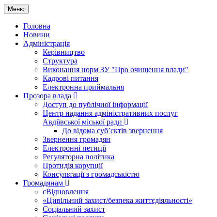
Меню
Головна
Новини
Адміністрація
Керівництво
Структура
Виконання норм ЗУ "Про очищення влади"
Кадрові питання
Електронна приймальня
Прозора влада
Доступ до публічної інформації
Центр надання адміністративних послуг
Авдіївської міської ради
До відома суб’єктів звернення
Звернення громадян
Електронні петиції
Регуляторна політика
Протидія корупції
Консультації з громадськістю
Громадянам
єВідновлення
«Цивільний захист/безпека життєдіяльності»
Соціальний захист