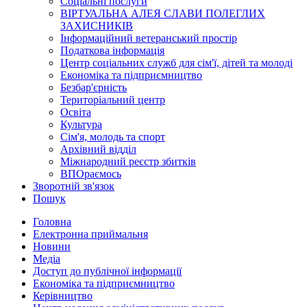
Соціальні послуги
ВІРТУАЛЬНА АЛЕЯ СЛАВИ ПОЛЕГЛИХ
ЗАХИСНИКІВ
Інформаційний ветеранський простір
Податкова інформація
Центр соціальних служб для сім'ї, дітей та молоді
Економіка та підприємництво
Безбар'єрність
Територіальний центр
Освіта
Культура
Сім'я, молодь та спорт
Архівний відділ
Міжнародний реєстр збитків
ВПОраємось
Зворотній зв'язок
Пошук
Головна
Електронна приймальня
Новини
Медіа
Доступ до публічної інформації
Економіка та підприємництво
Керівництво