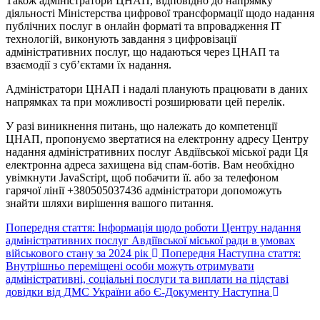
Також адміністратори ЦНАП, відповідно до напрямку
діяльності Міністерства цифрової трансформації щодо надання
публічних послуг в онлайн форматі та впровадження IT
технологій, виконують завдання з цифровізації
адміністративних послуг, що надаються через ЦНАП та
взаємодії з суб’єктами їх надання.
Адміністратори ЦНАП і надалі планують працювати в даних
напрямках та при можливості розширювати цей перелік.
У разі виникнення питань, що належать до компетенції
ЦНАП, пропонуємо звертатися на електронну адресу Центру
надання адміністративних послуг Авдіївської міської ради
Ця
електронна адреса захищена від спам-ботів. Вам необхідно
увімкнути JavaScript, щоб побачити її.
або за телефоном
гарячої лінії +380505037436 адміністратори допоможуть
знайти шляхи вирішення вашого питання.
Попередня стаття: Інформація щодо роботи Центру надання
адміністративних послуг Авдіївської міської ради в умовах
військового стану за 2024 рік
Попередня
Наступна стаття:
Внутрішньо переміщені особи можуть отримувати
адміністративні, соціальні послуги та виплати на підставі
довідки від ДМС України або Є-Документу
Наступна
Авдіївська