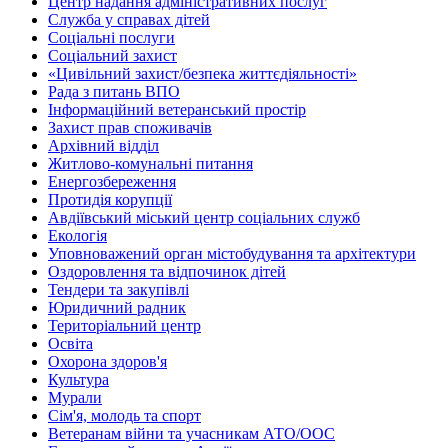
Центр надання адміністративних послуг
Служба у справах дітей
Соціальні послуги
Соціальний захист
«Цивільний захист/безпека життєдіяльності»
Рада з питань ВПО
Інформаційний ветеранський простір
Захист прав споживачів
Архівний відділ
Житлово-комунальні питання
Енергозбереження
Протидія корупції
Авдіївський міський центр соціальних служб
Екологія
Уповноважений орган містобудування та архітектури
Оздоровлення та відпочинок дітей
Тендери та закупівлі
Юридичний радник
Територіальний центр
Освіта
Охорона здоров'я
Культура
Мурали
Сім'я, молодь та спорт
Ветеранам війни та учасникам АТО/ООС