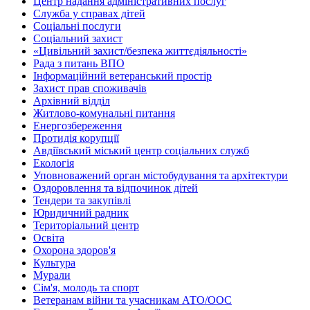
Центр надання адміністративних послуг
Служба у справах дітей
Соціальні послуги
Соціальний захист
«Цивільний захист/безпека життєдіяльності»
Рада з питань ВПО
Інформаційний ветеранський простір
Захист прав споживачів
Архівний відділ
Житлово-комунальні питання
Енергозбереження
Протидія корупції
Авдіївський міський центр соціальних служб
Екологія
Уповноважений орган містобудування та архітектури
Оздоровлення та відпочинок дітей
Тендери та закупівлі
Юридичний радник
Територіальний центр
Освіта
Охорона здоров'я
Культура
Мурали
Сім'я, молодь та спорт
Ветеранам війни та учасникам АТО/ООС