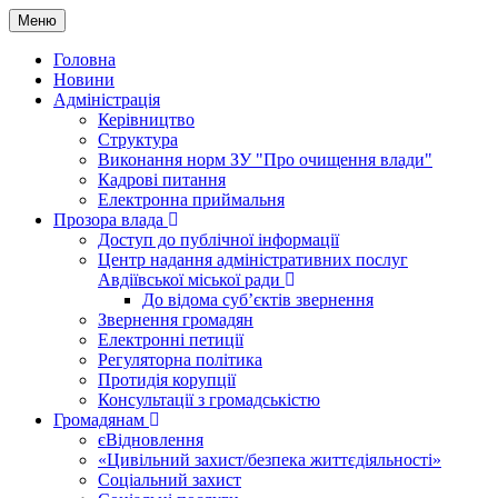
Меню
Головна
Новини
Адміністрація
Керівництво
Структура
Виконання норм ЗУ "Про очищення влади"
Кадрові питання
Електронна приймальня
Прозора влада
Доступ до публічної інформації
Центр надання адміністративних послуг
Авдіївської міської ради
До відома суб’єктів звернення
Звернення громадян
Електронні петиції
Регуляторна політика
Протидія корупції
Консультації з громадськістю
Громадянам
єВідновлення
«Цивільний захист/безпека життєдіяльності»
Соціальний захист