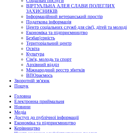
Соціальні послуги
ВІРТУАЛЬНА АЛЕЯ СЛАВИ ПОЛЕГЛИХ
ЗАХИСНИКІВ
Інформаційний ветеранський простір
Податкова інформація
Центр соціальних служб для сім'ї, дітей та молоді
Економіка та підприємництво
Безбар'єрність
Територіальний центр
Освіта
Культура
Сім'я, молодь та спорт
Архівний відділ
Міжнародний реєстр збитків
ВПОраємось
Зворотній зв'язок
Пошук
Головна
Електронна приймальня
Новини
Медіа
Доступ до публічної інформації
Економіка та підприємництво
Керівництво