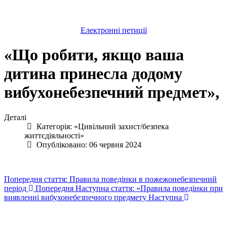
Електронні петиції
«Що робити, якщо ваша
дитина принесла додому
вибухонебезпечний предмет»,
Деталі
Категорія:
«Цивільний захист/безпека
життєдіяльності»
Опубліковано: 06 червня 2024
Попередня стаття: Правила поведінки в пожежонебезпечний
період
Попередня
Наступна стаття: «Правила поведінки при
виявленні вибухонебезпечного предмету
Наступна
Авдіївська
міська