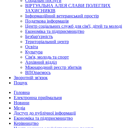
Соціальні послуги
ВІРТУАЛЬНА АЛЕЯ СЛАВИ ПОЛЕГЛИХ
ЗАХИСНИКІВ
Інформаційний ветеранський простір
Податкова інформація
Центр соціальних служб для сім'ї, дітей та молоді
Економіка та підприємництво
Безбар'єрність
Територіальний центр
Освіта
Культура
Сім'я, молодь та спорт
Архівний відділ
Міжнародний реєстр збитків
ВПОраємось
Зворотній зв'язок
Пошук
Головна
Електронна приймальня
Новини
Медіа
Доступ до публічної інформації
Економіка та підприємництво
Керівництво