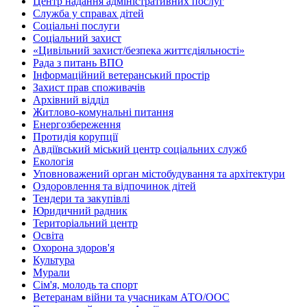
Центр надання адміністративних послуг
Служба у справах дітей
Соціальні послуги
Соціальний захист
«Цивільний захист/безпека життєдіяльності»
Рада з питань ВПО
Інформаційний ветеранський простір
Захист прав споживачів
Архівний відділ
Житлово-комунальні питання
Енергозбереження
Протидія корупції
Авдіївський міський центр соціальних служб
Екологія
Уповноважений орган містобудування та архітектури
Оздоровлення та відпочинок дітей
Тендери та закупівлі
Юридичний радник
Територіальний центр
Освіта
Охорона здоров'я
Культура
Мурали
Сім'я, молодь та спорт
Ветеранам війни та учасникам АТО/ООС