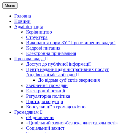
Меню
Головна
Новини
Адміністрація
Керівництво
Структура
Виконання норм ЗУ "Про очищення влади"
Кадрові питання
Електронна приймальня
Прозора влада
Доступ до публічної інформації
Центр надання адміністративних послуг
Авдіївської міської ради
До відома суб’єктів звернення
Звернення громадян
Електронні петиції
Регуляторна політика
Протидія корупції
Консультації з громадськістю
Громадянам
єВідновлення
«Цивільний захист/безпека життєдіяльності»
Соціальний захист