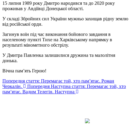
15 липня 1989 року Дмитро народився та до 2020 року
проживав у Авдіївці Донецької області.
У складі Збройних сил України мужньо захищав рідну землю
від російської орди.
Загинув воїн під час виконання бойового завдання в
населеному пункті Тихе на Харківському напрямку в
результаті мінометного обстрілу.
У Дмитра Павленка залишилися дружина та малолітня
донька.
Вічна пам’ять Герою!
Попередня стаття: Перемагає той, хто пам’ятає. Роман
Черкалін.
Попередня
Наступна стаття: Перемагає той, хто
пам’ятає. Вадим Телегін.
Наступна
Авдіївська
міська
військова
КОНТАКТИ
адміністрація
EMAIL: avd.v@dn.gov.ua
Покровського
району