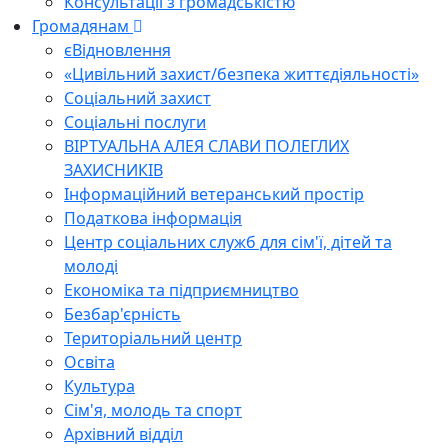
Консультації з громадськістю
Громадянам
єВідновлення
«Цивільний захист/безпека життєдіяльності»
Соціальний захист
Соціальні послуги
ВІРТУАЛЬНА АЛЕЯ СЛАВИ ПОЛЕГЛИХ
ЗАХИСНИКІВ
Інформаційний ветеранський простір
Податкова інформація
Центр соціальних служб для сім'ї, дітей та
молоді
Економіка та підприємництво
Безбар'єрність
Територіальний центр
Освіта
Культура
Сім'я, молодь та спорт
Архівний відділ