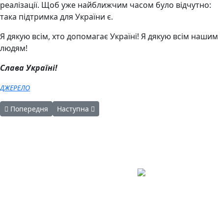
реалізації. Щоб уже найближчим часом було відчутно:
така підтримка для України є.
Я дякую всім, хто допомагає Україні! Я дякую всім нашим
людям!
Слава Україні!
ДЖЕРЕЛО
Попередня стаття: Загальнонаціональна хвилина мовчання
Наступна стаття: Чергове засідання Координац
Попередня
Наступна
Авдіївська
міська
військова
КОНТАКТИ
адміністрація
EMAIL: avd.v@dn.gov.ua
Покровського
району
Донецької
області