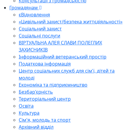
Консультації з громадськістю
Громадянам
єВідновлення
«Цивільний захист/безпека життєдіяльності»
Соціальний захист
Соціальні послуги
ВІРТУАЛЬНА АЛЕЯ СЛАВИ ПОЛЕГЛИХ
ЗАХИСНИКІВ
Інформаційний ветеранський простір
Податкова інформація
Центр соціальних служб для сім'ї, дітей та
молоді
Економіка та підприємництво
Безбар'єрність
Територіальний центр
Освіта
Культура
Сім'я, молодь та спорт
Архівний відділ