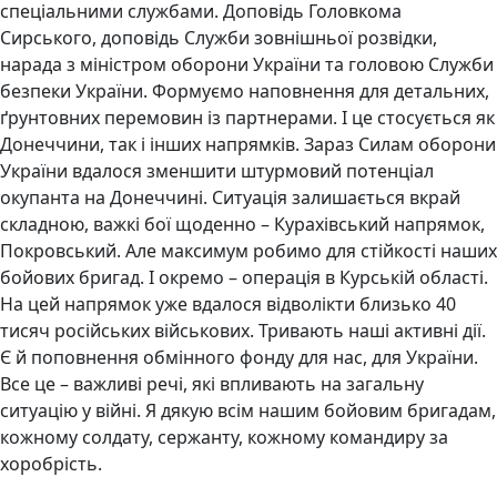
спеціальними службами. Доповідь Головкома
Сирського, доповідь Служби зовнішньої розвідки,
нарада з міністром оборони України та головою Служби
безпеки України. Формуємо наповнення для детальних,
ґрунтовних перемовин із партнерами. І це стосується як
Донеччини, так і інших напрямків. Зараз Силам оборони
України вдалося зменшити штурмовий потенціал
окупанта на Донеччині. Ситуація залишається вкрай
складною, важкі бої щоденно – Курахівський напрямок,
Покровський. Але максимум робимо для стійкості наших
бойових бригад. І окремо – операція в Курській області.
На цей напрямок уже вдалося відволікти близько 40
тисяч російських військових. Тривають наші активні дії.
Є й поповнення обмінного фонду для нас, для України.
Все це – важливі речі, які впливають на загальну
ситуацію у війні. Я дякую всім нашим бойовим бригадам,
кожному солдату, сержанту, кожному командиру за
хоробрість.