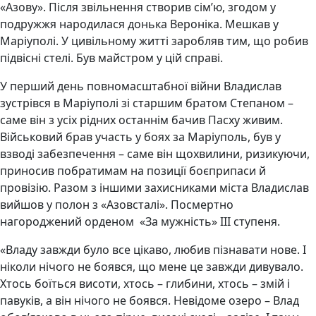
«Азову». Після звільнення створив сімʼю, згодом у
подружжя народилася донька Вероніка. Мешкав у
Маріуполі. У цивільному житті заробляв тим, що робив
підвісні стелі. Був майстром у цій справі.
У перший день повномасштабної війни Владислав
зустрівся в Маріуполі зі старшим братом Степаном –
саме він з усіх рідних останнім бачив Пасху живим.
Військовий брав участь у боях за Маріуполь, був у
взводі забезпечення – саме він щохвилини, ризикуючи,
приносив побратимам на позиції боєприпаси й
провізію. Разом з іншими захисниками міста Владислав
вийшов у полон з «Азовсталі». Посмертно
нагороджений орденом «За мужність» ІІІ ступеня.
«Владу завжди було все цікаво, любив пізнавати нове. І
ніколи нічого не боявся, що мене це завжди дивувало.
Хтось боїться висоти, хтось – глибини, хтось – змій і
павуків, а він нічого не боявся. Невідоме озеро – Влад