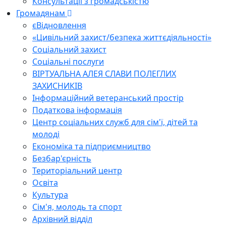
Консультації з громадськістю
Громадянам
єВідновлення
«Цивільний захист/безпека життєдіяльності»
Соціальний захист
Соціальні послуги
ВІРТУАЛЬНА АЛЕЯ СЛАВИ ПОЛЕГЛИХ
ЗАХИСНИКІВ
Інформаційний ветеранський простір
Податкова інформація
Центр соціальних служб для сім'ї, дітей та
молоді
Економіка та підприємництво
Безбар'єрність
Територіальний центр
Освіта
Культура
Сім'я, молодь та спорт
Архівний відділ