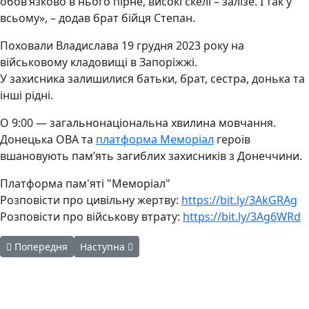
обов’язково в нього пірне, високі скелі – залізе. І так у
всьому», – додав брат бійця Степан.
Поховали Владислава 19 грудня 2023 року на
військовому кладовищі в Запоріжжі.
У захисника залишилися батьки, брат, сестра, донька та
інші рідні.
О 9:00 — загальнонаціональна хвилина мовчання.
Донецька ОВА та
платформа Меморіал
героїв
вшановують пам’ять загиблих захисників з Донеччини.
Платформа пам'яті "Меморіал"
Розповісти про цивільну жертву:
https://bit.ly/3AkGRAg
Розповісти про військову втрату:
https://bit.ly/3Ag6WRd
Попередня стаття: 1 жовтня - День захисників і захисниць Укр
Наступна стаття: Все, що можна зробити протяг
Попередня
Наступна
Авдіївська
міська