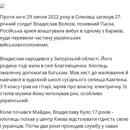
Проти ночі 29 липня 2022 року в Оленівці загинув 27-
річний солдат Владислав Волков, позивний Пасха.
Російська армія влаштувала вибух в одному з бараків,
куди перевели частину українських
військовополонених.
Владислав народився у Запорізькій області. Його
родина тоді жила в селі Благовіщенка. Хлопець
змалечку допомагав батькам. Мав хист до малювання й
навчався в художній школі сусіднього селища Кам’янка.
З 9 класу грав на гітарі, мріяв про власну, електричну. Із
стилів музики йому імпонував рок, особливо
український.
Коли почався Майдан, Владиславу було 17 років –
хлопець поїхав у центр Києва відстоювати гідність свою
і українців. Потім два роки проходив службу у лавах