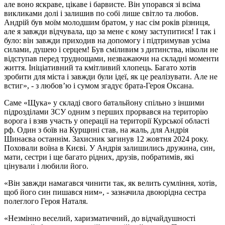
але воно яскраве, цікаве і барвисте. Він упорався зі всіма
викликами долі і залишив по собі лише світло та любов.
Андрій був моїм молодшим братом, у нас сім років різниця,
але я завжди відчувала, що за мене є кому заступитися! І так і
було: він завжди приходив на допомогу і підтримував усіма
силами, душею і серцем! Був сміливим з дитинства, ніколи не
відступав перед труднощами, незважаючи на складні моменти
життя. Ініціативний та кмітливий хлопець. Багато хотів
зробити для міста і завжди були ідеї, як це реалізувати. Але не
встиг», - з любов’ю і сумом згадує брата-Героя Оксана.
Саме «Щука» у складі свого батальйону спільно з іншими
підрозділами ЗСУ одним з перших прорвався на територію
ворога і взяв участь у операції на території Курської області
рф. Один з боїв на Курщині став, на жаль, для Андрія
Шинаєва останнім. Захисник загинув 12 жовтня 2024 року.
Поховали воїна в Києві. У Андрія залишились дружина, син,
мати, сестри і ще багато рідних, друзів, побратимів, які
цінували і любили його.
«Він завжди намагався чинити так, як велить сумління, хотів,
щоб його син пишався ним», - зазначила двоюрідна сестра
полеглого Героя Наталя.
«Незмінно веселий, харизматичний, до відчайдушності