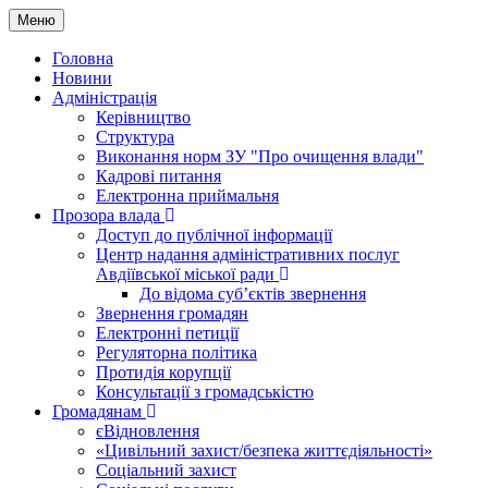
Меню
Головна
Новини
Адміністрація
Керівництво
Структура
Виконання норм ЗУ "Про очищення влади"
Кадрові питання
Електронна приймальня
Прозора влада
Доступ до публічної інформації
Центр надання адміністративних послуг
Авдіївської міської ради
До відома суб’єктів звернення
Звернення громадян
Електронні петиції
Регуляторна політика
Протидія корупції
Консультації з громадськістю
Громадянам
єВідновлення
«Цивільний захист/безпека життєдіяльності»
Соціальний захист