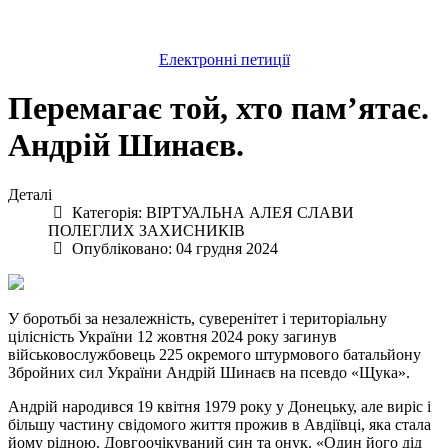
Електронні петиції
Перемагає той, хто пам’ятає.
Андрій Шинаєв.
Деталі
Категорія:
ВІРТУАЛЬНА АЛЕЯ СЛАВИ
ПОЛЕГЛИХ ЗАХИСНИКІВ
Опубліковано: 04 грудня 2024
У боротьбі за незалежність, суверенітет і територіальну
цілісність України 12 жовтня 2024 року загинув
військовослужбовець 225 окремого штурмового батальйону
Збройних сил України Андрій Шинаєв на псевдо «Щука».
Андрій народився 19 квітня 1979 року у Донецьку, але виріс і
більшу частину свідомого життя прожив в Авдіївці, яка стала
йому рідною. Довгоочікуваний син та онук. «Один його дід