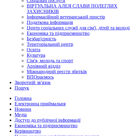
Соціальні послуги
ВІРТУАЛЬНА АЛЕЯ СЛАВИ ПОЛЕГЛИХ
ЗАХИСНИКІВ
Інформаційний ветеранський простір
Податкова інформація
Центр соціальних служб для сім'ї, дітей та молоді
Економіка та підприємництво
Безбар'єрність
Територіальний центр
Освіта
Культура
Сім'я, молодь та спорт
Архівний відділ
Міжнародний реєстр збитків
ВПОраємось
Зворотній зв'язок
Пошук
Головна
Електронна приймальня
Новини
Медіа
Доступ до публічної інформації
Економіка та підприємництво
Керівництво