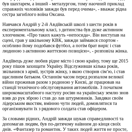
був шахтарем, а інший - металургом, тому наочний приклад
справжніх чоловіків завжди був перед очима», - вважає рідна
сестра загиблого воїна Оксана.
Навчався Андрій у 2-й Авдіївській школі з шести років в
експериментальному класі, з дитинства був дуже активним
хлопчиком. «Про таких кажуть «непосида». Він виступав на
сцені, грав у шкільному КВК, завжди займався спортом -
особливо йому подобався футбол, а потім брат виріс і став
людиною з активною життєвою позицією», - розповіла жінка.
Авдіївець дуже любив рідне місто і свою країну, тому ще 2015
року пішов захищати Україну. Відслуживши кілька років,
звільнився з армії, зустрів жінку, з якою створив сім’ю, і став
щасливим батьком. Останнім часом перед розпалом великої
війни проживав разом з родиною у Києві, де працював на
станції технічного обслуговування автомобілів. З початком
широкомасштабного наступу росіян на українську землю знов
взяв до рук зброю і став до лав штурмовиків. Завдяки своїм
лідерським якостям, вмінню чути людей, домовлятися та
організовувати їх з рядового солдата став офіцером.
За словами рідних, Андрій завжди шукав справедливості та
допомагав людям, був по-дитячому наївним до кінця своїх
днів. «Фантазер та романтик. У таких людей життя не просте,