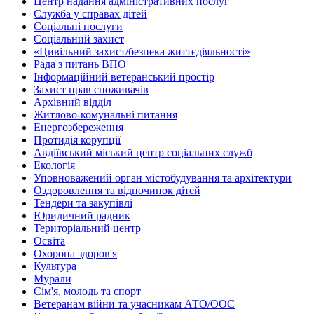
Центр надання адміністративних послуг
Служба у справах дітей
Соціальні послуги
Соціальний захист
«Цивільний захист/безпека життєдіяльності»
Рада з питань ВПО
Інформаційний ветеранський простір
Захист прав споживачів
Архівний відділ
Житлово-комунальні питання
Енергозбереження
Протидія корупції
Авдіївський міський центр соціальних служб
Екологія
Уповноважений орган містобудування та архітектури
Оздоровлення та відпочинок дітей
Тендери та закупівлі
Юридичний радник
Територіальний центр
Освіта
Охорона здоров'я
Культура
Мурали
Сім'я, молодь та спорт
Ветеранам війни та учасникам АТО/ООС