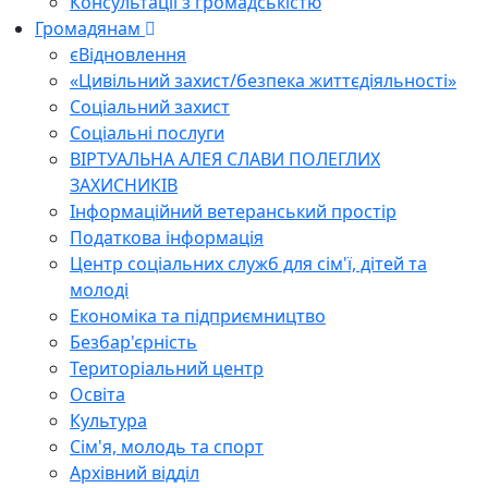
Консультації з громадськістю
Громадянам
єВідновлення
«Цивільний захист/безпека життєдіяльності»
Соціальний захист
Соціальні послуги
ВІРТУАЛЬНА АЛЕЯ СЛАВИ ПОЛЕГЛИХ
ЗАХИСНИКІВ
Інформаційний ветеранський простір
Податкова інформація
Центр соціальних служб для сім'ї, дітей та
молоді
Економіка та підприємництво
Безбар'єрність
Територіальний центр
Освіта
Культура
Сім'я, молодь та спорт
Архівний відділ