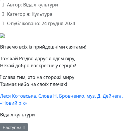
Автор:
Відділ культури
Категорія:
Культура
Опубліковано: 24 грудня 2024
Вітаємо всіх із прийдешніми святами!
Тож хай Різдво дарує людям віру,
Нехай добро воскресне у серцях!
І слава тим, хто на сторожі миру
Тримає небо на своїх плечах!
Леся Котовська. Слова Н. Бровченко, муз. Д. Дейнега.
«Новий рік»
Відділ культури
Наступна стаття: Різдвяний концерт «Зірочки Різдва», підгото
Наступна