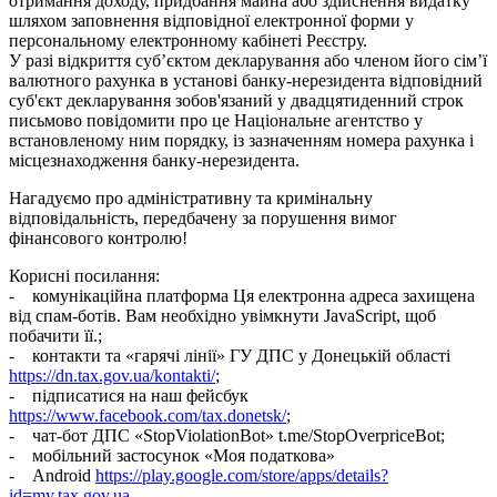
отримання доходу, придбання майна або здійснення видатку
шляхом заповнення відповідної електронної форми у
персональному електронному кабінеті Реєстру.
У разі відкриття суб’єктом декларування або членом його сім’ї
валютного рахунка в установі банку-нерезидента відповідний
суб'єкт декларування зобов'язаний у двадцятиденний строк
письмово повідомити про це Національне агентство у
встановленому ним порядку, із зазначенням номера рахунка і
місцезнаходження банку-нерезидента.
Нагадуємо про адміністративну та кримінальну
відповідальність, передбачену за порушення вимог
фінансового контролю!
Корисні посилання:
- комунікаційна платформа
Ця електронна адреса захищена
від спам-ботів. Вам необхідно увімкнути JavaScript, щоб
побачити її.
;
- контакти та «гарячі лінії» ГУ ДПС у Донецькій області
https://dn.tax.gov.ua/kontakti/
;
- підписатися на наш фейсбук
https://www.facebook.com/tax.donetsk/
;
- чат-бот ДПС «StopViolationBot» t.me/StopOverpriceBot;
- мобільний застосунок «Моя податкова»
- Android
https://play.google.com/store/apps/details?
id=my.tax.gov.ua
,