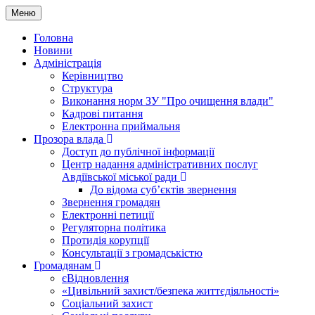
Меню
Головна
Новини
Адміністрація
Керівництво
Структура
Виконання норм ЗУ "Про очищення влади"
Кадрові питання
Електронна приймальня
Прозора влада
Доступ до публічної інформації
Центр надання адміністративних послуг
Авдіївської міської ради
До відома суб’єктів звернення
Звернення громадян
Електронні петиції
Регуляторна політика
Протидія корупції
Консультації з громадськістю
Громадянам
єВідновлення
«Цивільний захист/безпека життєдіяльності»
Соціальний захист