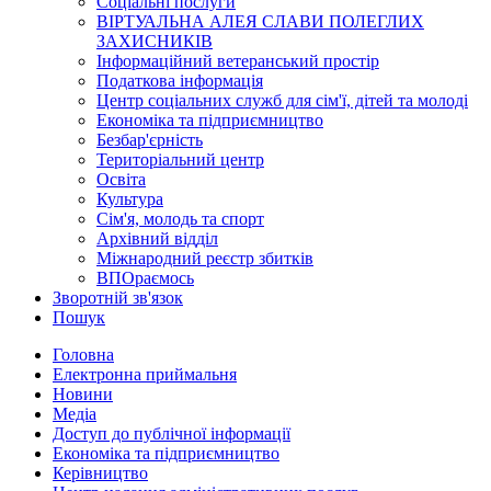
Соціальні послуги
ВІРТУАЛЬНА АЛЕЯ СЛАВИ ПОЛЕГЛИХ
ЗАХИСНИКІВ
Інформаційний ветеранський простір
Податкова інформація
Центр соціальних служб для сім'ї, дітей та молоді
Економіка та підприємництво
Безбар'єрність
Територіальний центр
Освіта
Культура
Сім'я, молодь та спорт
Архівний відділ
Міжнародний реєстр збитків
ВПОраємось
Зворотній зв'язок
Пошук
Головна
Електронна приймальня
Новини
Медіа
Доступ до публічної інформації
Економіка та підприємництво
Керівництво