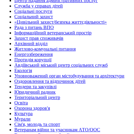
Центр надання адміністративних послуг
Служба у справах дітей
Соціальні послуги
Соціальний захист
«Цивільний захист/безпека життєдіяльності»
Рада з питань ВПО
Інформаційний ветеранський простір
Захист прав споживачів
Архівний відділ
Житлово-комунальні питання
Енергозбереження
Протидія корупції
Авдіївський міський центр соціальних служб
Екологія
Уповноважений орган містобудування та архітектури
Оздоровлення та відпочинок дітей
Тендери та закупівлі
Юридичний радник
Територіальний центр
Освіта
Охорона здоров'я
Культура
Мурали
Сім'я, молодь та спорт
Ветеранам війни та учасникам АТО/ООС