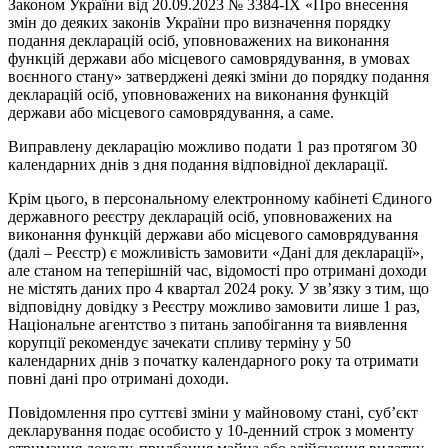
Законом України від 20.09.2023 № 3384-IX «Про внесення
змін до деяких законів України про визначення порядку
подання декларацій осіб, уповноважених на виконання
функцій держави або місцевого самоврядування, в умовах
воєнного стану» затверджені деякі зміни до порядку подання
декларацій осіб, уповноважених на виконання функцій
держави або місцевого самоврядування, а саме.
Виправлену декларацію можливо подати 1 раз протягом 30
календарних днів з дня подання відповідної декларації.
Крім цього, в персональному електронному кабінеті Єдиного
державного реєстру декларацій осіб, уповноважених на
виконання функцій держави або місцевого самоврядування
(далі – Реєстр) є можливість замовити «Дані для декларації»,
але станом на теперішній час, відомості про отримані доходи
не містять даних про 4 квартал 2024 року. У зв’язку з тим, що
відповідну довідку з Реєстру можливо замовити лише 1 раз,
Національне агентство з питань запобігання та виявлення
корупції рекомендує зачекати спливу терміну у 50
календарних днів з початку календарного року та отримати
повні дані про отримані доходи.
Повідомлення про суттєві зміни у майновому стані, суб’єкт
декларування подає особисто у 10-денний строк з моменту