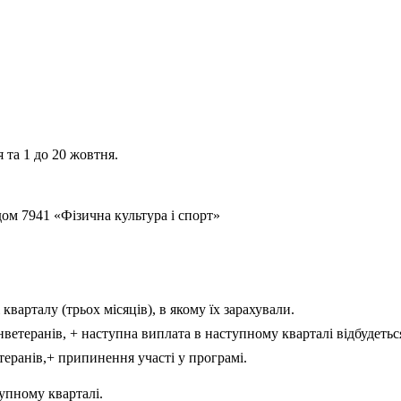
я та 1 до 20 жовтня.
дом 7941 «Фізична культура і спорт»
арталу (трьох місяців), в якому їх зарахували.
етеранів, + наступна виплата в наступному кварталі відбудетьс
еранів,+ припинення участі у програмі.
упному кварталі.