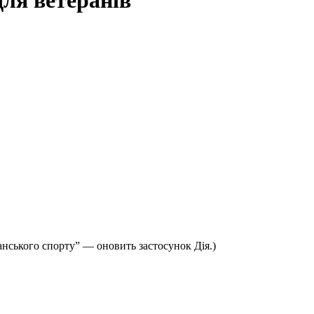
для ветеранів
нського спорту” — оновить застосунок Дія.)