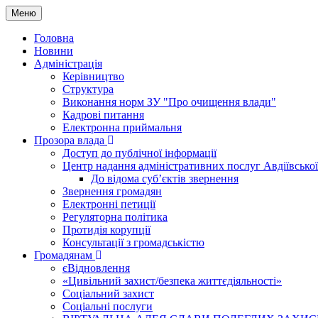
Меню
Головна
Новини
Адміністрація
Керівництво
Структура
Виконання норм ЗУ "Про очищення влади"
Кадрові питання
Електронна приймальня
Прозора влада
Доступ до публічної інформації
Центр надання адміністративних послуг Авдіївської
До відома суб’єктів звернення
Звернення громадян
Електронні петиції
Регуляторна політика
Протидія корупції
Консультації з громадськістю
Громадянам
єВідновлення
«Цивільний захист/безпека життєдіяльності»
Соціальний захист
Соціальні послуги