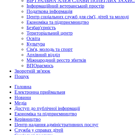
ВІРТУАЛЬНА АЛЕЯ СЛАВИ ПОЛЕГЛИХ ЗАХИС
Інформаційний ветеранський простір
Податкова інформація
Центр соціальних служб для сім'ї, дітей та молоді
Економіка та підприємництво
Безбар'єрність
Територіальний центр
Освіта
Культура
Сім'я, молодь та спорт
Архівний відділ
Міжнародний реєстр збитків
ВПОраємось
Зворотній зв'язок
Пошук
Головна
Електронна приймальня
Новини
Медіа
Доступ до публічної інформації
Економіка та підприємництво
Керівництво
Центр надання адміністративних послуг
Служба у справах дітей