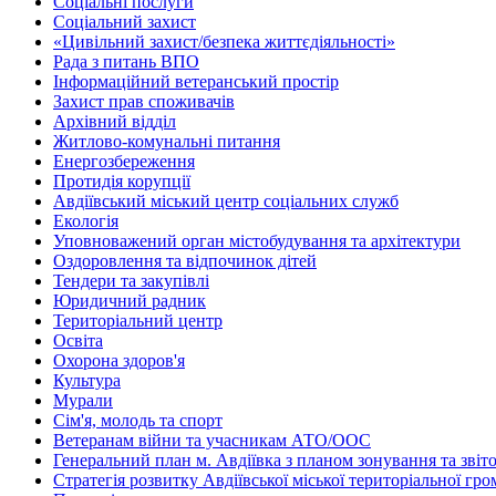
Соціальні послуги
Соціальний захист
«Цивільний захист/безпека життєдіяльності»
Рада з питань ВПО
Інформаційний ветеранський простір
Захист прав споживачів
Архівний відділ
Житлово-комунальні питання
Енергозбереження
Протидія корупції
Авдіївський міський центр соціальних служб
Екологія
Уповноважений орган містобудування та архітектури
Оздоровлення та відпочинок дітей
Тендери та закупівлі
Юридичний радник
Територіальний центр
Освіта
Охорона здоров'я
Культура
Мурали
Сім'я, молодь та спорт
Ветеранам війни та учасникам АТО/ООС
Генеральний план м. Авдіївка з планом зонування та зві
Стратегія розвитку Авдіївської міської територіальної гр