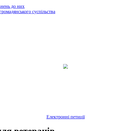
внень до них
громадянського суспільства
Електронні петиції