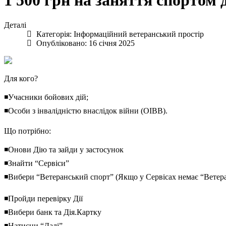
1 500 грн на заняття спортом 
Деталі
Категорія:
Інформаційний ветеранський простір
Опубліковано: 16 січня 2025
Для кого?
◾Учасники бойових дій;
◾Особи з інвалідністю внаслідок війни (ОІВВ).
Що потрібно:
◾Онови Дію та зайди у застосунок
◾Знайти “Сервіси”
◾Вибери “Ветеранський спорт” (Якщо у Сервісах немає “Ветера
◾Пройди перевірку Дії
◾Вибери банк та Дія.Картку
◾Натисни “Далі”.