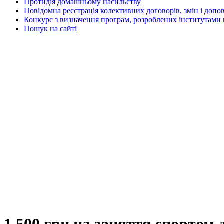
Протидія домашньому насильству
Повідомна реєстрація колективних договорів, змін і допо
Конкурс з визначення програм, розроблених інститутами 
Пошук на сайті