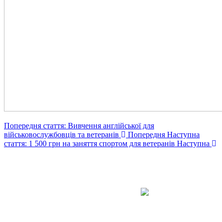
Попередня стаття: Вивчення англійської для
військовослужбовців та ветеранів
Попередня
Наступна
стаття: 1 500 грн на заняття спортом для ветеранів
Наступна
Авдіївська
міська
військова
КОНТАКТИ
адміністрація
EMAIL: avd.v@dn.gov.ua
Покровського
району
Донецької