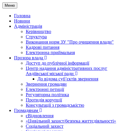
Меню
Головна
Новини
Адміністрація
Керівництво
Структура
Виконання норм ЗУ "Про очищення влади"
Кадрові питання
Електронна приймальня
Прозора влада
Доступ до публічної інформації
Центр надання адміністративних послуг
Авдіївської міської ради
До відома суб’єктів звернення
Звернення громадян
Електронні петиції
Регуляторна політика
Протидія корупції
Консультації з громадськістю
Громадянам
єВідновлення
«Цивільний захист/безпека життєдіяльності»
Соціальний захист