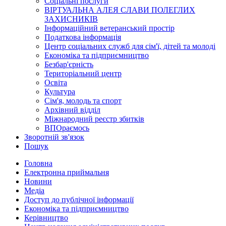
Соціальні послуги
ВІРТУАЛЬНА АЛЕЯ СЛАВИ ПОЛЕГЛИХ
ЗАХИСНИКІВ
Інформаційний ветеранський простір
Податкова інформація
Центр соціальних служб для сім'ї, дітей та молоді
Економіка та підприємництво
Безбар'єрність
Територіальний центр
Освіта
Культура
Сім'я, молодь та спорт
Архівний відділ
Міжнародний реєстр збитків
ВПОраємось
Зворотній зв'язок
Пошук
Головна
Електронна приймальня
Новини
Медіа
Доступ до публічної інформації
Економіка та підприємництво
Керівництво