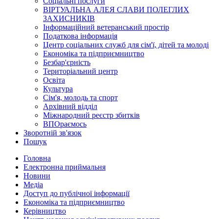
Соціальні послуги
ВІРТУАЛЬНА АЛЕЯ СЛАВИ ПОЛЕГЛИХ
ЗАХИСНИКІВ
Інформаційний ветеранський простір
Податкова інформація
Центр соціальних служб для сім'ї, дітей та молоді
Економіка та підприємництво
Безбар'єрність
Територіальний центр
Освіта
Культура
Сім'я, молодь та спорт
Архівний відділ
Міжнародний реєстр збитків
ВПОраємось
Зворотній зв'язок
Пошук
Головна
Електронна приймальня
Новини
Медіа
Доступ до публічної інформації
Економіка та підприємництво
Керівництво