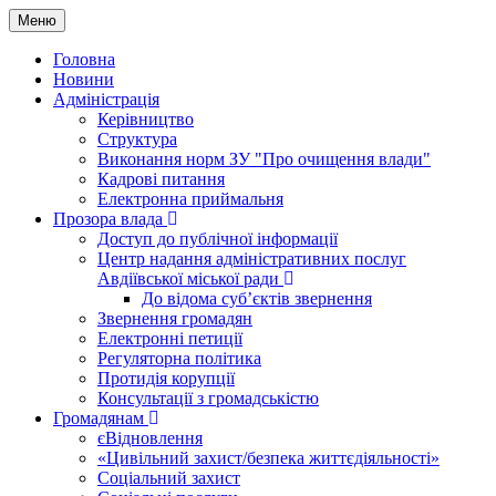
Меню
Головна
Новини
Адміністрація
Керівництво
Структура
Виконання норм ЗУ "Про очищення влади"
Кадрові питання
Електронна приймальня
Прозора влада
Доступ до публічної інформації
Центр надання адміністративних послуг
Авдіївської міської ради
До відома суб’єктів звернення
Звернення громадян
Електронні петиції
Регуляторна політика
Протидія корупції
Консультації з громадськістю
Громадянам
єВідновлення
«Цивільний захист/безпека життєдіяльності»
Соціальний захист