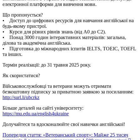
електронної платформи для вивчення мови.
Що пропонується?
• Доступ до цифрових ресурсів для навчання англійської на
будь-якому пристрої.
• Курси для різних рівнів знань (від A0 до C2).
• Понад 3000 годин інтерактивних матеріалів: загальна,
ділова та академічна англійська.
• Підготовка до міжнародних іспитів IELTS, TOEIC, TOEFL
та інших.
Термін реалізації: до 31 травня 2025 року.
Як скористатися?
Військовослужбовці та ветерани можуть отримати
безкоштовну підписку за приватною заявкою за посиланням:
http://surl.li/ubcrkz
Більше деталей на сайті університету:
https://mu.edu.ua/english4ukraine
Долучайтеся та вдосконалюйте свої навички англійської!
Попередня стаття: «Ветеранський спорт»: Майже 25 тисяч