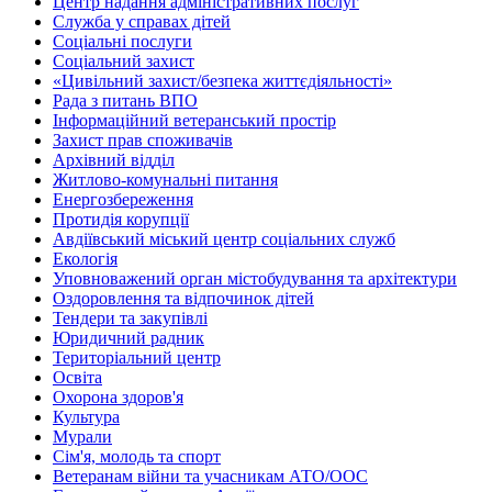
Центр надання адміністративних послуг
Служба у справах дітей
Соціальні послуги
Соціальний захист
«Цивільний захист/безпека життєдіяльності»
Рада з питань ВПО
Інформаційний ветеранський простір
Захист прав споживачів
Архівний відділ
Житлово-комунальні питання
Енергозбереження
Протидія корупції
Авдіївський міський центр соціальних служб
Екологія
Уповноважений орган містобудування та архітектури
Оздоровлення та відпочинок дітей
Тендери та закупівлі
Юридичний радник
Територіальний центр
Освіта
Охорона здоров'я
Культура
Мурали
Сім'я, молодь та спорт
Ветеранам війни та учасникам АТО/ООС