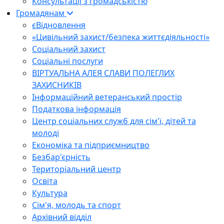
Консультації з громадськістю
Громадянам
єВідновлення
«Цивільний захист/безпека життєдіяльності»
Соціальний захист
Соціальні послуги
ВІРТУАЛЬНА АЛЕЯ СЛАВИ ПОЛЕГЛИХ
ЗАХИСНИКІВ
Інформаційний ветеранський простір
Податкова інформація
Центр соціальних служб для сім'ї, дітей та
молоді
Економіка та підприємництво
Безбар'єрність
Територіальний центр
Освіта
Культура
Сім'я, молодь та спорт
Архівний відділ