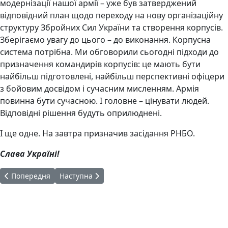
модернізації нашої армії – уже був затверджений
відповідний план щодо переходу на нову організаційну
структуру Збройних Сил України та створення корпусів.
Зберігаємо увагу до цього – до виконання. Корпусна
система потрібна. Ми обговорили сьогодні підходи до
призначення командирів корпусів: це мають бути
найбільш підготовлені, найбільш перспективні офіцери
з бойовим досвідом і сучасним мисленням. Армія
повинна бути сучасною. І головне – цінувати людей.
Відповідні рішення будуть оприлюднені.
І ще одне. На завтра призначив засідання РНБО.
Слава Україні!
Попередня стаття: ЗАГАЛЬНОНАЦІОНАЛЬНА ХВИЛИНА МОВЧА
Наступна стаття: Продуктова допомога для мешка
Попередня
Наступна
Авдіївська
міська
військова