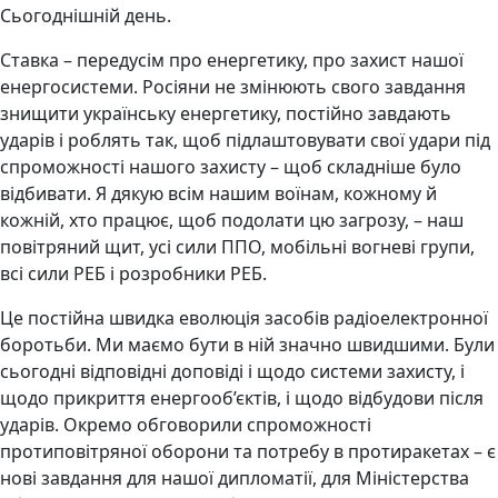
Сьогоднішній день.
Ставка – передусім про енергетику, про захист нашої
енергосистеми. Росіяни не змінюють свого завдання
знищити українську енергетику, постійно завдають
ударів і роблять так, щоб підлаштовувати свої удари під
спроможності нашого захисту – щоб складніше було
відбивати. Я дякую всім нашим воїнам, кожному й
кожній, хто працює, щоб подолати цю загрозу, – наш
повітряний щит, усі сили ППО, мобільні вогневі групи,
всі сили РЕБ і розробники РЕБ.
Це постійна швидка еволюція засобів радіоелектронної
боротьби. Ми маємо бути в ній значно швидшими. Були
сьогодні відповідні доповіді і щодо системи захисту, і
щодо прикриття енергооб’єктів, і щодо відбудови після
ударів. Окремо обговорили спроможності
протиповітряної оборони та потребу в протиракетах – є
нові завдання для нашої дипломатії, для Міністерства