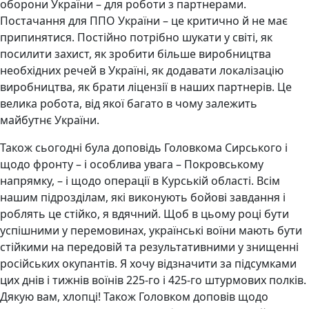
оборони України – для роботи з партнерами.
Постачання для ППО України – це критично й не має
припинятися. Постійно потрібно шукати у світі, як
посилити захист, як зробити більше виробництва
необхідних речей в Україні, як додавати локалізацію
виробництва, як брати ліцензії в наших партнерів. Це
велика робота, від якої багато в чому залежить
майбутнє України.
Також сьогодні була доповідь Головкома Сирського і
щодо фронту – і особлива увага – Покровському
напрямку, – і щодо операції в Курській області. Всім
нашим підрозділам, які виконують бойові завдання і
роблять це стійко, я вдячний. Щоб в цьому році бути
успішними у перемовинах, українські воїни мають бути
стійкими на передовій та результативними у знищенні
російських окупантів. Я хочу відзначити за підсумками
цих днів і тижнів воїнів 225-го і 425-го штурмових полків.
Дякую вам, хлопці! Також Головком доповів щодо