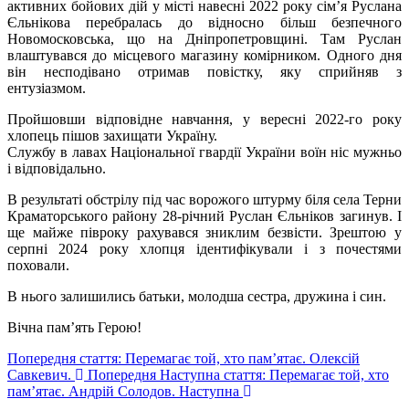
активних бойових дій у місті навесні 2022 року сім’я Руслана
Єльнікова перебралась до відносно більш безпечного
Новомосковська, що на Дніпропетровщині. Там Руслан
влаштувався до місцевого магазину комірником. Одного дня
він несподівано отримав повістку, яку сприйняв з
ентузіазмом.
Пройшовши відповідне навчання, у вересні 2022-го року
хлопець пішов захищати Україну.
Службу в лавах Національної гвардії України воїн ніс мужньо
і відповідально.
В результаті обстрілу під час ворожого штурму біля села Терни
Краматорського району 28-річний Руслан Єльніков загинув. І
ще майже півроку рахувався зниклим безвісти. Зрештою у
серпні 2024 року хлопця ідентифікували і з почестями
поховали.
В нього залишились батьки, молодша сестра, дружина і син.
Вічна пам’ять Герою!
Попередня стаття: Перемагає той, хто пам’ятає. Олексій
Савкевич.
Попередня
Наступна стаття: Перемагає той, хто
пам’ятає. Андрій Солодов.
Наступна