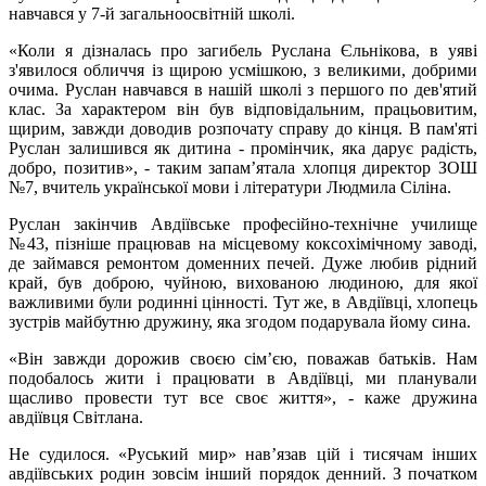
навчався у 7-й загальноосвітній школі.
«Коли я дізналась про загибель Руслана Єльнікова, в уяві
з'явилося обличчя із щирою усмішкою, з великими, добрими
очима. Руслан навчався в нашій школі з першого по дев'ятий
клас. За характером він був відповідальним, працьовитим,
щирим, завжди доводив розпочату справу до кінця. В пам'яті
Руслан залишився як дитина - промінчик, яка дарує радість,
добро, позитив», - таким запамʼятала хлопця директор ЗОШ
№7, вчитель української мови і літератури Людмила Сіліна.
Руслан закінчив Авдіївське професійно-технічне училище
№43, пізніше працював на місцевому коксохімічному заводі,
де займався ремонтом доменних печей. Дуже любив рідний
край, був доброю, чуйною, вихованою людиною, для якої
важливими були родинні цінності. Тут же, в Авдіївці, хлопець
зустрів майбутню дружину, яка згодом подарувала йому сина.
«Він завжди дорожив своєю сім’єю, поважав батьків. Нам
подобалось жити і працювати в Авдіївці, ми планували
щасливо провести тут все своє життя», - каже дружина
авдіївця Світлана.
Не судилося. «Руський мир» навʼязав цій і тисячам інших
авдіївських родин зовсім інший порядок денний. З початком