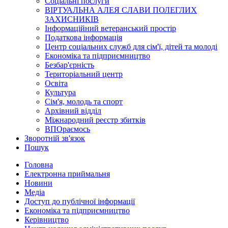
Соціальні послуги
ВІРТУАЛЬНА АЛЕЯ СЛАВИ ПОЛЕГЛИХ
ЗАХИСНИКІВ
Інформаційний ветеранський простір
Податкова інформація
Центр соціальних служб для сім'ї, дітей та молоді
Економіка та підприємництво
Безбар'єрність
Територіальний центр
Освіта
Культура
Сім'я, молодь та спорт
Архівний відділ
Міжнародний реєстр збитків
ВПОраємось
Зворотній зв'язок
Пошук
Головна
Електронна приймальня
Новини
Медіа
Доступ до публічної інформації
Економіка та підприємництво
Керівництво