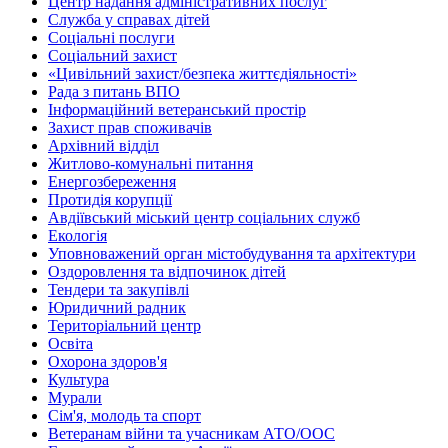
Центр надання адміністративних послуг
Служба у справах дітей
Соціальні послуги
Соціальний захист
«Цивільний захист/безпека життєдіяльності»
Рада з питань ВПО
Інформаційний ветеранський простір
Захист прав споживачів
Архівний відділ
Житлово-комунальні питання
Енергозбереження
Протидія корупції
Авдіївський міський центр соціальних служб
Екологія
Уповноважений орган містобудування та архітектури
Оздоровлення та відпочинок дітей
Тендери та закупівлі
Юридичний радник
Територіальний центр
Освіта
Охорона здоров'я
Культура
Мурали
Сім'я, молодь та спорт
Ветеранам війни та учасникам АТО/ООС