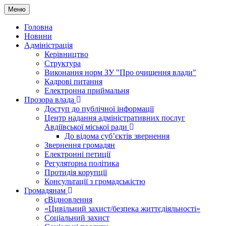
Меню
Головна
Новини
Адміністрація
Керівництво
Структура
Виконання норм ЗУ "Про очищення влади"
Кадрові питання
Електронна приймальня
Прозора влада
Доступ до публічної інформації
Центр надання адміністративних послуг
Авдіївської міської ради
До відома суб’єктів звернення
Звернення громадян
Електронні петиції
Регуляторна політика
Протидія корупції
Консультації з громадськістю
Громадянам
єВідновлення
«Цивільний захист/безпека життєдіяльності»
Соціальний захист