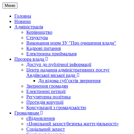
Меню
Головна
Новини
Адміністрація
Керівництво
Структура
Виконання норм ЗУ "Про очищення влади"
Кадрові питання
Електронна приймальня
Прозора влада
Доступ до публічної інформації
Центр надання адміністративних послуг
Авдіївської міської ради
До відома суб’єктів звернення
Звернення громадян
Електронні петиції
Регуляторна політика
Протидія корупції
Консультації з громадськістю
Громадянам
єВідновлення
«Цивільний захист/безпека життєдіяльності»
Соціальний захист