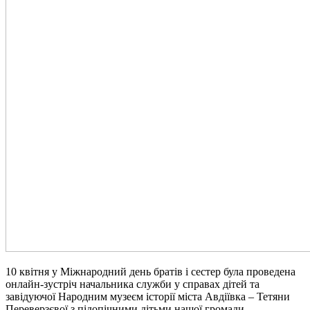
10 квітня у Міжнародний день братів і сестер була проведена
онлайн-зустріч начальника служби у справах дітей та
завідуючої Народним музеєм історії міста Авдіївка – Тетяни
Переверзєвої з підопічними дітьми нашої громади.