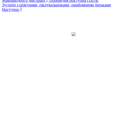
Міжнародного дня праці
Попередня
Наступна стаття:
Зустрічі з опікунами, піклувальниками, прийомними батьками
Наступна
Авдіївська
міська
військова
КОНТАКТИ
адміністрація
EMAIL: avd.v@dn.gov.ua
Покровського
району
Донецької
області