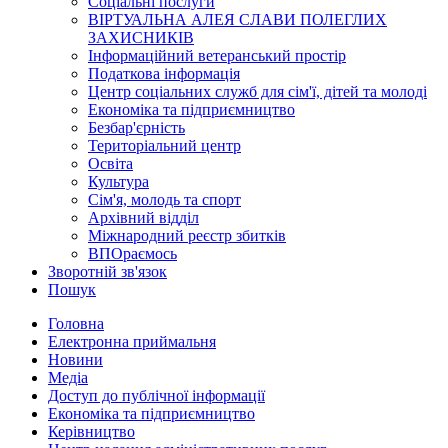
Соціальні послуги
ВІРТУАЛЬНА АЛЕЯ СЛАВИ ПОЛЕГЛИХ
ЗАХИСНИКІВ
Інформаційний ветеранський простір
Податкова інформація
Центр соціальних служб для сім'ї, дітей та молоді
Економіка та підприємництво
Безбар'єрність
Територіальний центр
Освіта
Культура
Сім'я, молодь та спорт
Архівний відділ
Міжнародний реєстр збитків
ВПОраємось
Зворотній зв'язок
Пошук
Головна
Електронна приймальня
Новини
Медіа
Доступ до публічної інформації
Економіка та підприємництво
Керівництво