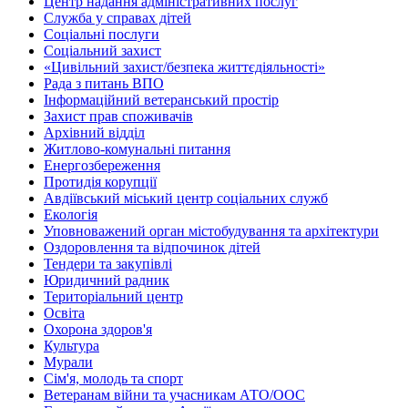
Центр надання адміністративних послуг
Служба у справах дітей
Соціальні послуги
Соціальний захист
«Цивільний захист/безпека життєдіяльності»
Рада з питань ВПО
Інформаційний ветеранський простір
Захист прав споживачів
Архівний відділ
Житлово-комунальні питання
Енергозбереження
Протидія корупції
Авдіївський міський центр соціальних служб
Екологія
Уповноважений орган містобудування та архітектури
Оздоровлення та відпочинок дітей
Тендери та закупівлі
Юридичний радник
Територіальний центр
Освіта
Охорона здоров'я
Культура
Мурали
Сім'я, молодь та спорт
Ветеранам війни та учасникам АТО/ООС