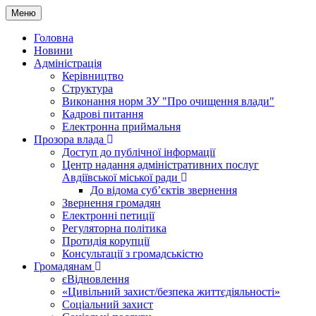
Меню
Головна
Новини
Адміністрація
Керівництво
Структура
Виконання норм ЗУ "Про очищення влади"
Кадрові питання
Електронна приймальня
Прозора влада
Доступ до публічної інформації
Центр надання адміністративних послуг
Авдіївської міської ради
До відома суб’єктів звернення
Звернення громадян
Електронні петиції
Регуляторна політика
Протидія корупції
Консультації з громадськістю
Громадянам
єВідновлення
«Цивільний захист/безпека життєдіяльності»
Соціальний захист