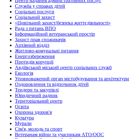
Центр надання адміністративних послуг
Служба у справах дітей
Соціальні послуги
Соціальний захист
«Цивільний захист/безпека життєдіяльності»
Рада з питань ВПО
Інформаційний ветеранський простір
Захист прав споживачів
Архівний відділ
Житлово-комунальні питання
Енергозбереження
Протидія корупції
Авдіївський міський центр соціальних служб
Екологія
Уповноважений орган містобудування та архітектури
Оздоровлення та відпочинок дітей
Тендери та закупівлі
Юридичний радник
Територіальний центр
Освіта
Охорона здоров'я
Культура
Мурали
Сім'я, молодь та спорт
Ветеранам війни та учасникам АТО/ООС