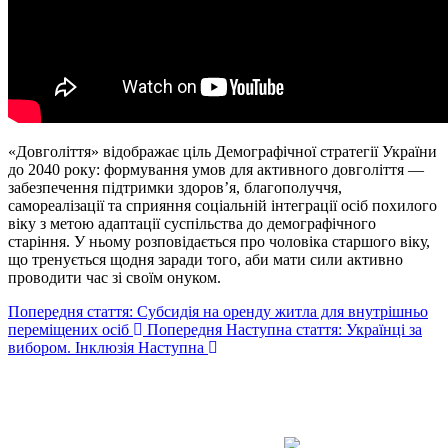
«Довголіття» відображає ціль Демографічної стратегії України
до 2040 року: формування умов для активного довголіття —
забезпечення підтримки здоров’я, благополуччя,
самореалізації та сприяння соціальній інтеграції осіб похилого
віку з метою адаптації суспільства до демографічного
старіння. У ньому розповідається про чоловіка старшого віку,
що тренується щодня заради того, аби мати сили активно
проводити час зі своїм онуком.
Попередня стаття: Субсидія на оренду житла для внутрішньо
переміщених осіб
Попередня
Наступна стаття: Українці за
вибором. Інклюзія
Наступна
Авдіївська
міська
військова
КОНТАКТИ
адміністрація