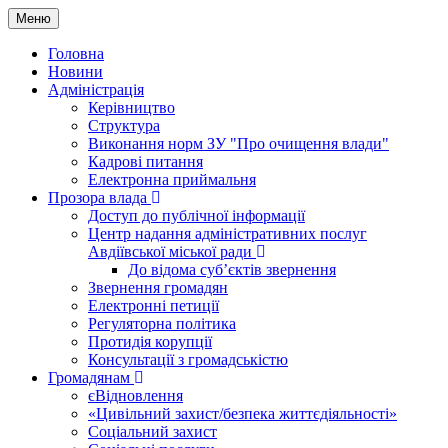
Меню
Головна
Новини
Адміністрація
Керівництво
Структура
Виконання норм ЗУ "Про очищення влади"
Кадрові питання
Електронна приймальня
Прозора влада
Доступ до публічної інформації
Центр надання адміністративних послуг
Авдіївської міської ради
До відома суб’єктів звернення
Звернення громадян
Електронні петиції
Регуляторна політика
Протидія корупції
Консультації з громадськістю
Громадянам
єВідновлення
«Цивільний захист/безпека життєдіяльності»
Соціальний захист