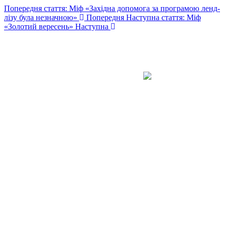
Попередня стаття: Міф «Західна допомога за програмою ленд-
лізу була незначною»
Попередня
Наступна стаття: Міф
«Золотий вересень»
Наступна
Авдіївська
міська
військова
КОНТАКТИ
адміністрація
EMAIL: avd.v@dn.gov.ua
Покровського
району
Донецької
області