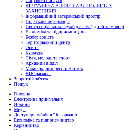
Соціальні послуги
ВІРТУАЛЬНА АЛЕЯ СЛАВИ ПОЛЕГЛИХ
ЗАХИСНИКІВ
Інформаційний ветеранський простір
Податкова інформація
Центр соціальних служб для сім'ї, дітей та молоді
Економіка та підприємництво
Безбар'єрність
Територіальний центр
Освіта
Культура
Сім'я, молодь та спорт
Архівний відділ
Міжнародний реєстр збитків
ВПОраємось
Зворотній зв'язок
Пошук
Головна
Електронна приймальня
Новини
Медіа
Доступ до публічної інформації
Економіка та підприємництво
Керівництво