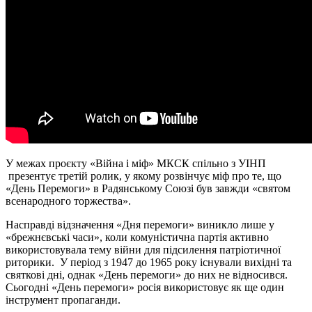
У межах проєкту «Війна і міф» МКСК спільно з УІНП
презентує третій ролик, у якому розвінчує міф про те, що
«День Перемоги» в Радянському Союзі був завжди «святом
всенародного торжества».
Насправді відзначення «Дня перемоги» виникло лише у
«брежнєвські часи», коли комуністична партія активно
використовувала тему війни для підсилення патріотичної
риторики. У період з 1947 до 1965 року існували вихідні та
святкові дні, однак «День перемоги» до них не відносився.
Сьогодні «День перемоги» росія використовує як ще один
інструмент пропаганди.