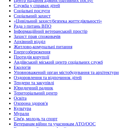
Центр надання адміністративних послуг
Служба у справах дітей
Соціальні послуги
Соціальний захист
«Цивільний захист/безпека життєдіяльності»
Рада з питань ВПО
Інформаційний ветеранський простір
Захист прав споживачів
Архівний відділ
Житлово-комунальні питання
Енергозбереження
Протидія корупції
Авдіївський міський центр соціальних служб
Екологія
Уповноважений орган містобудування та архітектури
Оздоровлення та відпочинок дітей
Тендери та закупівлі
Юридичний радник
Територіальний центр
Освіта
Охорона здоров'я
Культура
Мурали
Сім'я, молодь та спорт
Ветеранам війни та учасникам АТО/ООС