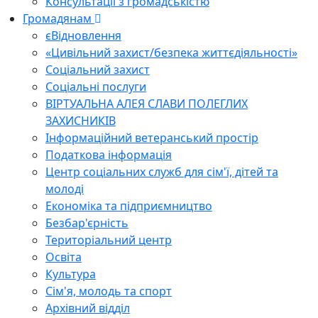
Консультації з громадськістю
Громадянам
єВідновлення
«Цивільний захист/безпека життєдіяльності»
Соціальний захист
Соціальні послуги
ВІРТУАЛЬНА АЛЕЯ СЛАВИ ПОЛЕГЛИХ
ЗАХИСНИКІВ
Інформаційний ветеранський простір
Податкова інформація
Центр соціальних служб для сім'ї, дітей та
молоді
Економіка та підприємництво
Безбар'єрність
Територіальний центр
Освіта
Культура
Сім'я, молодь та спорт
Архівний відділ