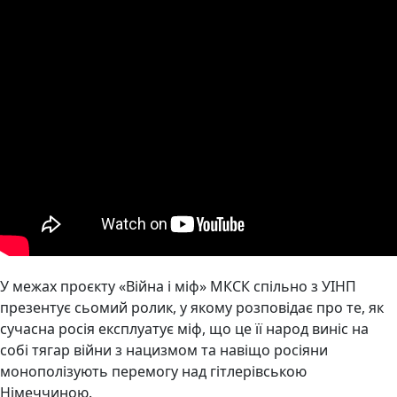
У межах проєкту «Війна і міф» МКСК спільно з УІНП
презентує сьомий ролик, у якому розповідає про те, як
сучасна росія експлуатує міф, що це її народ виніс на
собі тягар війни з нацизмом та навіщо росіяни
монополізують перемогу над гітлерівською
Німеччиною.