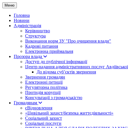
Меню
Головна
Новини
Адміністрація
Керівництво
Структура
Виконання норм ЗУ "Про очищення влади"
Кадрові питання
Електронна приймальня
Прозора влада
Доступ до публічної інформації
Центр надання адміністративних послуг Авдіївської
До відома суб’єктів звернення
Звернення громадян
Електронні петиції
Регуляторна політика
Протидія корупції
Консультації з громадськістю
Громадянам
єВідновлення
«Цивільний захист/безпека життєдіяльності»
Соціальний захист
Соціальні послуги