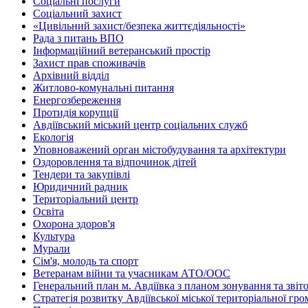
Соціальні послуги
Соціальний захист
«Цивільний захист/безпека життєдіяльності»
Рада з питань ВПО
Інформаційний ветеранський простір
Захист прав споживачів
Архівний відділ
Житлово-комунальні питання
Енергозбереження
Протидія корупції
Авдіївський міський центр соціальних служб
Екологія
Уповноважений орган містобудування та архітектури
Оздоровлення та відпочинок дітей
Тендери та закупівлі
Юридичний радник
Територіальний центр
Освіта
Охорона здоров'я
Культура
Мурали
Сім'я, молодь та спорт
Ветеранам війни та учасникам АТО/ООС
Генеральний план м. Авдіївка з планом зонування та зві
Стратегія розвитку Авдіївської міської територіальної гр