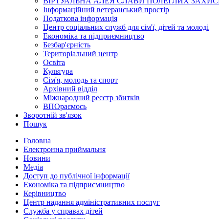
ВІРТУАЛЬНА АЛЕЯ СЛАВИ ПОЛЕГЛИХ ЗАХИС
Інформаційний ветеранський простір
Податкова інформація
Центр соціальних служб для сім'ї, дітей та молоді
Економіка та підприємництво
Безбар'єрність
Територіальний центр
Освіта
Культура
Сім'я, молодь та спорт
Архівний відділ
Міжнародний реєстр збитків
ВПОраємось
Зворотній зв'язок
Пошук
Головна
Електронна приймальня
Новини
Медіа
Доступ до публічної інформації
Економіка та підприємництво
Керівництво
Центр надання адміністративних послуг
Служба у справах дітей