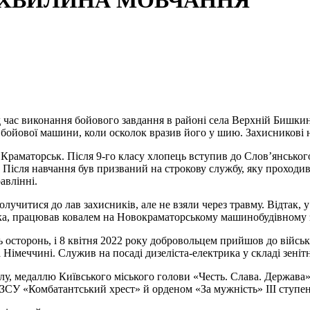
 ХВИЛИНА МОВЧАННЯ
д час виконання бойового завдання в районі села Верхній Бишкин
єї бойової машини, коли осколок вразив його у шию. Захисникові
в Краматорськ. Після 9-го класу хлопець вступив до Слов’янсько
 Після навчання був призваний на строкову службу, яку проходив
авлінні.
олучитися до лав захисників, але не взяли через травму. Відтак,
ська, працював ковалем на Новокраматорському машинобудівному з
 осторонь, і 8 квітня 2022 року добровольцем прийшов до військ
Німеччині. Служив на посаді дизеліста-електрика у складі зеніт
у, медаллю Київського міського голови «Честь. Слава. Держава»
СУ «Комбатантський хрест» й орденом «За мужність» ІІІ ступен