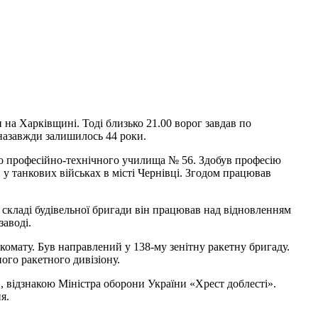
 на Харківщині. Тоді близько 21.00 ворог завдав по
 назавжди залишилось 44 роки.
го професійно-технічного училища № 56. Здобув професію
 у танкових військах в місті Чернівці. Згодом працював
 у складі будівельної бригади він працював над відновленням
аводі.
комату. Був направлений у 138-му зенітну ракетну бригаду.
ного ракетного дивізіону.
, відзнакою Міністра оборони України «Хрест доблесті».
я.