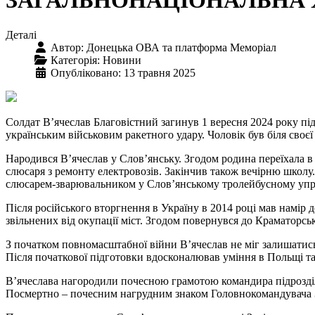
ЗАГАЛЬНОНАЦІОНАЛЬНА
Деталі
Автор:
Донецька ОВА та платформа Меморіал
Категорія:
Новини
Опубліковано: 13 травня 2025
Солдат В’ячеслав Благовістний загинув 1 вересня 2024 року пі
українським військовим ракетного удару. Чоловік був біля сво
Народився В’ячеслав у Слов’янську. Згодом родина переїхала 
слюсаря з ремонту електровозів. Закінчив також вечірню школу.
слюсарем-зварювальником у Слов’янському тролейбусному упр
Після російського вторгнення в Україну в 2014 році мав намір д
звільнених від окупації міст. Згодом повернувся до Краматор
З початком повномасштабної війни В’ячеслав не міг залишатись
Після початкової підготовки вдосконалював уміння в Польщі та 
В’ячеслава нагородили почесною грамотою командира підрозділ
Посмертно – почесним нагрудним знаком Головнокомандувача З