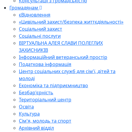
Консультації з громадськістю
Громадянам
єВідновлення
«Цивільний захист/безпека життєдіяльності»
Соціальний захист
Соціальні послуги
ВІРТУАЛЬНА АЛЕЯ СЛАВИ ПОЛЕГЛИХ
ЗАХИСНИКІВ
Інформаційний ветеранський простір
Податкова інформація
Центр соціальних служб для сім'ї, дітей та
молоді
Економіка та підприємництво
Безбар'єрність
Територіальний центр
Освіта
Культура
Сім'я, молодь та спорт
Архівний відділ