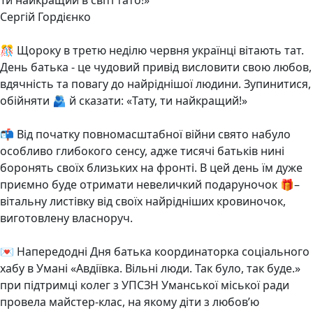
Ти найкращий в світі тато!»
Сергій Гордієнко
🎊 Щороку в третю неділю червня українці вітають тат.
День батька - це чудовий привід висловити свою любов,
вдячність та повагу до найріднішої людини. Зупинитися,
обійняти 🫂 й сказати: «Тату, ти найкращий!»
📬 Від початку повномасштабної війни свято набуло
особливо глибокого сенсу, адже тисячі батьків нині
боронять своїх близьких на фронті. В цей день їм дуже
приємно буде отримати невеличкий подаруночок 🎁–
вітальну листівку від своїх найрідніших кровиночок,
виготовлену власноруч.
💌 Напередодні Дня батька координаторка соціального
хабу в Умані «Авдіївка. Вільні люди. Так було, так буде.»
при підтримці колег з УПСЗН Уманської міської ради
провела майстер-клас, на якому діти з любов’ю