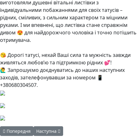
виготовляли душевні вітальні листівки з
індивідуальними побажаннями для своїх татусів –
рідних, сміливих, з сильним характером та міцними
руками. І ми впевнені, що листівка стане справжнім
дивом 😍 для найдорожчого чоловіка і точно потішить
отримувача.
😘 Дорогі татусі, нехай Ваші сила та мужність завжди
живляться любов’ю та підтримкою рідних 💕!
🙋‍♂️ Запрошуємо доєднуватись до наших наступних
заходів, зателефонувавши за номером 📱
+380680304507.
Попередня стаття: Найкращий тато у світі
Наступна стаття: Піратські Пригоди відбулись в
Попередня
Наступна