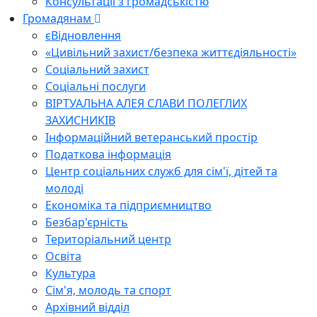
Консультації з громадськістю
Громадянам
єВідновлення
«Цивільний захист/безпека життєдіяльності»
Соціальний захист
Соціальні послуги
ВІРТУАЛЬНА АЛЕЯ СЛАВИ ПОЛЕГЛИХ
ЗАХИСНИКІВ
Інформаційний ветеранський простір
Податкова інформація
Центр соціальних служб для сім'ї, дітей та
молоді
Економіка та підприємництво
Безбар'єрність
Територіальний центр
Освіта
Культура
Сім'я, молодь та спорт
Архівний відділ