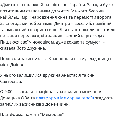
«Дмитро – справжній патріот своєї країни. Завжди був з
позитивним ставленням до життя. У нього було дві
найбільші мрії: народження сина та перемогти ворога.
За спогадами побратимів, Дмитро – веселий, надійний
та відважний товариш і воїн. Для нього ніколи не стояло
питання передової, він завжди перший в цих рядах.
Пишаюся своїм чоловіком, дуже кохаю та сумую», –
сказала його дружина.
Поховали захисника на Краснопільському кладовищі в
місті Дніпро.
У нього залишилися дружина Анастасія та син
Святослав.
О 9:00 — загальнонаціональна хвилина мовчання.
Донецька ОВА та
платформа Меморіал героїв
згадують
загиблих захисників з Донеччини.
Платформа пам'яті "Меморіал"