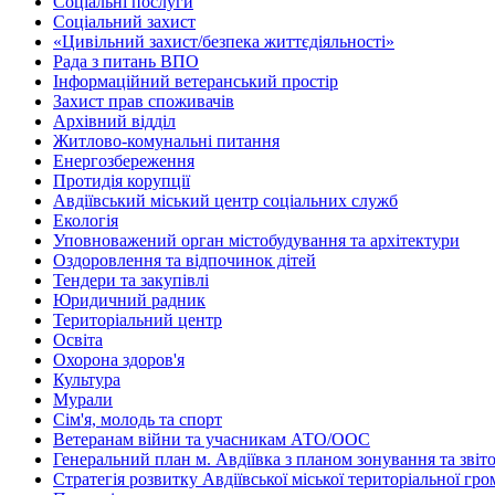
Соціальні послуги
Соціальний захист
«Цивільний захист/безпека життєдіяльності»
Рада з питань ВПО
Інформаційний ветеранський простір
Захист прав споживачів
Архівний відділ
Житлово-комунальні питання
Енергозбереження
Протидія корупції
Авдіївський міський центр соціальних служб
Екологія
Уповноважений орган містобудування та архітектури
Оздоровлення та відпочинок дітей
Тендери та закупівлі
Юридичний радник
Територіальний центр
Освіта
Охорона здоров'я
Культура
Мурали
Сім'я, молодь та спорт
Ветеранам війни та учасникам АТО/ООС
Генеральний план м. Авдіївка з планом зонування та зві
Стратегія розвитку Авдіївської міської територіальної гр