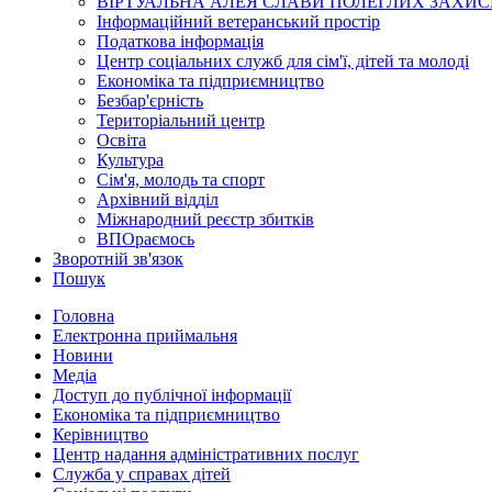
ВІРТУАЛЬНА АЛЕЯ СЛАВИ ПОЛЕГЛИХ ЗАХИС
Інформаційний ветеранський простір
Податкова інформація
Центр соціальних служб для сім'ї, дітей та молоді
Економіка та підприємництво
Безбар'єрність
Територіальний центр
Освіта
Культура
Сім'я, молодь та спорт
Архівний відділ
Міжнародний реєстр збитків
ВПОраємось
Зворотній зв'язок
Пошук
Головна
Електронна приймальня
Новини
Медіа
Доступ до публічної інформації
Економіка та підприємництво
Керівництво
Центр надання адміністративних послуг
Служба у справах дітей