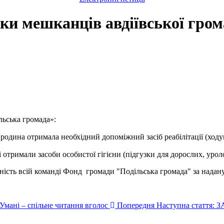
имки мешканців авдіївської гро
льська громада»:
родина отримала необхідний допоміжний засіб реабілітації (ходу
 отримали засоби особистої гігієни (підгузки для дорослих, урол
ність всій команді Фонд громади "Подільська громада" за надану
 Умані – спільне читання вголос
Попередня
Наступна статт