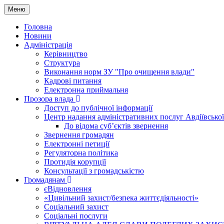
Меню
Головна
Новини
Адміністрація
Керівництво
Структура
Виконання норм ЗУ "Про очищення влади"
Кадрові питання
Електронна приймальня
Прозора влада
Доступ до публічної інформації
Центр надання адміністративних послуг Авдіївської
До відома суб’єктів звернення
Звернення громадян
Електронні петиції
Регуляторна політика
Протидія корупції
Консультації з громадськістю
Громадянам
єВідновлення
«Цивільний захист/безпека життєдіяльності»
Соціальний захист
Соціальні послуги