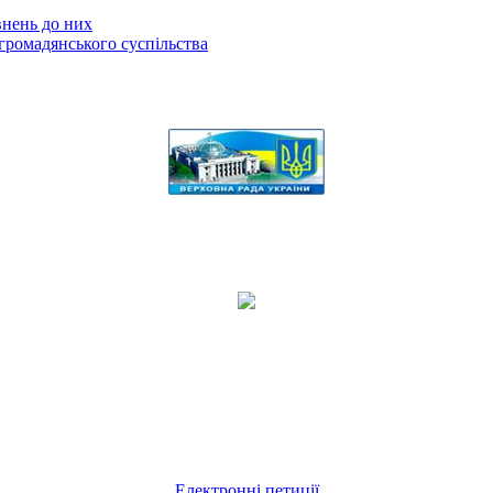
внень до них
громадянського суспільства
Електронні петиції