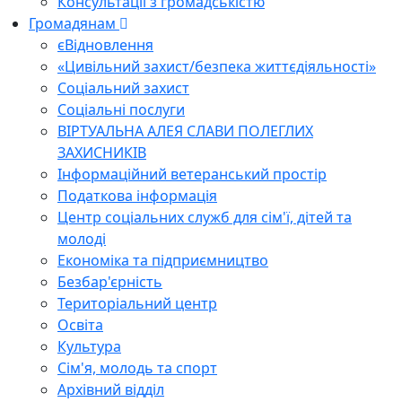
Консультації з громадськістю
Громадянам
єВідновлення
«Цивільний захист/безпека життєдіяльності»
Соціальний захист
Соціальні послуги
ВІРТУАЛЬНА АЛЕЯ СЛАВИ ПОЛЕГЛИХ
ЗАХИСНИКІВ
Інформаційний ветеранський простір
Податкова інформація
Центр соціальних служб для сім'ї, дітей та
молоді
Економіка та підприємництво
Безбар'єрність
Територіальний центр
Освіта
Культура
Сім'я, молодь та спорт
Архівний відділ