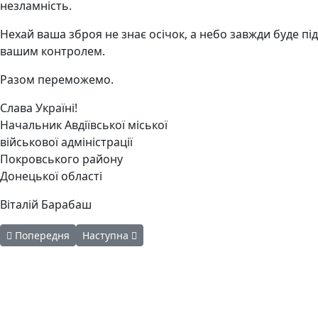
незламність.
Нехай ваша зброя не знає осічок, а небо завжди буде під
вашим контролем.
Разом переможемо.
Слава Україні!
Начальник Авдіївської міської
військової адміністрації
Покровського району
Донецької області
Віталій Барабаш
Попередня стаття: ЗАГАЛЬНОНАЦІОНАЛЬНА ХВИЛИНА МОВЧА
Наступна стаття: Смачне, веселе та пізнавальне
Попередня
Наступна
Авдіївська
міська
військова
КОНТАКТИ
адміністрація