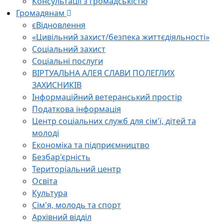
Консультації з громадськістю
Громадянам
єВідновлення
«Цивільний захист/безпека життєдіяльності»
Соціальний захист
Соціальні послуги
ВІРТУАЛЬНА АЛЕЯ СЛАВИ ПОЛЕГЛИХ
ЗАХИСНИКІВ
Інформаційний ветеранський простір
Податкова інформація
Центр соціальних служб для сім'ї, дітей та
молоді
Економіка та підприємництво
Безбар'єрність
Територіальний центр
Освіта
Культура
Сім'я, молодь та спорт
Архівний відділ