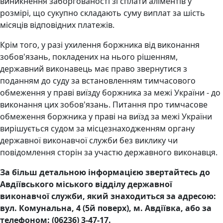
виникнення заборгованості зі сплати аліментів у
розмірі, що сукупно складають суму виплат за шість
місяців відповідних платежів.
Крім того, у разі ухилення боржника від виконання
зобов'язань, покладених на нього рішенням,
державний виконавець має право звернутися з
поданням до суду за встановленням тимчасового
обмеження у праві виїзду боржника за межі України - до
виконання цих зобов'язань. Питання про тимчасове
обмеження боржника у праві на виїзд за межі України
вирішується судом за місцезнаходженням органу
державної виконавчої служби без виклику чи
повідомлення сторін за участю державного виконавця.
За більш детальною інформацією звертайтесь до
Авдіївського міського відділу державної
виконавчої служби, який знаходиться за адресою:
вул. Комунальна, 4 (5й поверх), м. Авдіївка, або за
телефоном: (06236) 3-47-17.