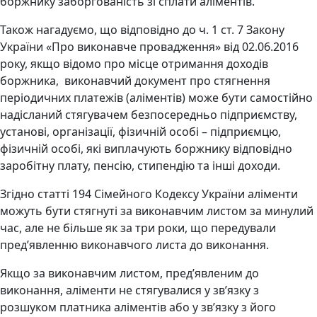
боржнику заборгованість зі сплати аліментів.
Також нагадуємо, що відповідно до ч. 1 ст. 7 Закону
України «Про виконавче провадження» від 02.06.2016
року, якщо відомо про місце отримання доходів
боржника, виконавчий документ про стягнення
періодичних платежів (аліментів) може бути самостійно
надісланий стягувачем безпосередньо підприємству,
установі, організації, фізичній особі – підприємцю,
фізичній особі, які виплачують боржнику відповідно
заробітну плату, пенсію, стипендію та інші доходи.
Згідно статті 194 Сімейного Кодексу України аліменти
можуть бути стягнуті за виконавчим листом за минулий
час, але не більше як за три роки, що передували
пред’явленню виконавчого листа до виконання.
Якщо за виконавчим листом, пред’явленим до
виконання, аліменти не стягувалися у зв’язку з
розшуком платника аліментів або у зв’язку з його