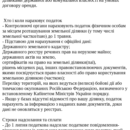
ділянками державної або комунальної власності на умовах
договору оренди.
Хто і коли нараховує податок
- Контролюючі органи нараховують податок фізичним особам
за місцем розташування земельної ділянки (у тому числі
земельної частки/паю) до 1 травня.
- Підставою для нарахування є офіційні дані:
Державного земельного кадастру;
Державного реєстру речових прав на нерухоме майно;
державних актів на землю,
сертифікатів на право на земельні ділянки(паї),
рішень місцевих рад, інших правовстановлюючих документів,
якими посвідчується право власності або право користування
земельною ділянкою (часткою);
Переліку територій, на яких ведуться (велися) бойові дії або
тимчасово окупованих Російською Федерацією, визначеного у
встановленому Кабінетом Міністрів України порядку.
- Якщо у базах відсутні відомості про вашу ділянку, податок
нарахують за інформацією з наданих вами документів, доки
дані не оновляться у реєстрах.
Строки надсилання та сплати
- До 1 липня податкова надсилає податкове повідомлення-