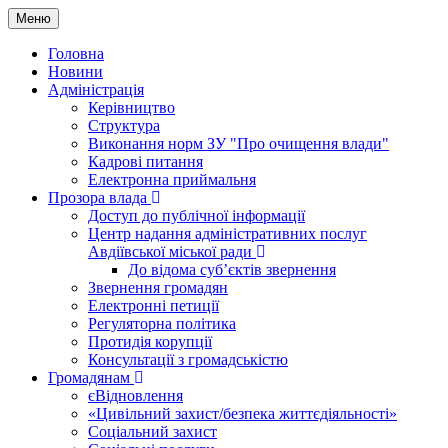
Меню
Головна
Новини
Адміністрація
Керівництво
Структура
Виконання норм ЗУ "Про очищення влади"
Кадрові питання
Електронна приймальня
Прозора влада
Доступ до публічної інформації
Центр надання адміністративних послуг
Авдіївської міської ради
До відома суб’єктів звернення
Звернення громадян
Електронні петиції
Регуляторна політика
Протидія корупції
Консультації з громадськістю
Громадянам
єВідновлення
«Цивільний захист/безпека життєдіяльності»
Соціальний захист