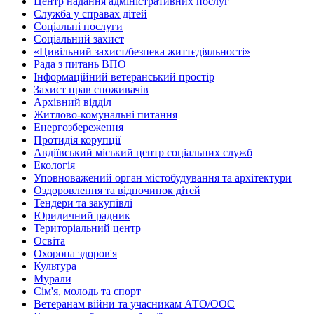
Центр надання адміністративних послуг
Служба у справах дітей
Соціальні послуги
Соціальний захист
«Цивільний захист/безпека життєдіяльності»
Рада з питань ВПО
Інформаційний ветеранський простір
Захист прав споживачів
Архівний відділ
Житлово-комунальні питання
Енергозбереження
Протидія корупції
Авдіївський міський центр соціальних служб
Екологія
Уповноважений орган містобудування та архітектури
Оздоровлення та відпочинок дітей
Тендери та закупівлі
Юридичний радник
Територіальний центр
Освіта
Охорона здоров'я
Культура
Мурали
Сім'я, молодь та спорт
Ветеранам війни та учасникам АТО/ООС