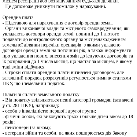
місцем реєстрації або розташуванням будь-якої ділянки.
- Це допоможе уникнути помилок у нарахуванні.
Орендна плата
- Підставою для нарахування є договір оренди землі.
- Органи виконавчої влади та місцевого самоврядування, які
укладають договори оренди землі, повинні до 1 лютого
подавати до контролюючого органу за місцезнаходженням
земельної ділянки переліки орендарів, з якими укладено
договори оренди землі на поточний рік, а також інформувати
про укладення нових, внесення змін до існуючих договорів та
їх розірвання до 1 числа місяця, що настає за місяцем, в якому
такі зміни відбулися.
- Строки сплати орендної плати визначені договором, але
загальний порядок розрахунків регулюється тими ж статтями
ПКУ, що і земельний податок.
Пільги зі сплати земельного податку
- Від податку звільняються певні категорії громадян (зазначені
у ст. 281 ПКУ), наприклад:
- особи з інвалідністю першої і другої групи;
- фізичні особи, які виховують трьох і більше дітей віком до 18
років;
- пенсіонери (за віком);
- ветерани війни та особи, на яких поширюється дія Закону