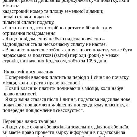
рішення разом із детальним розрахунком суми податку, який
містить:
кадастровий номер та площу земельної ділянки;
розмір ставки податку;
пільги зі сплати податку.
- Сплатити податок потрібно протягом 60 днів з дня
отримання повідомлення.
- Якщо повідомлення не було надіслано вчасно –
відповідальність за несвоєчасну сплату не настає.
- Важливо: податкове зобов'язання з цього податку може бути
нараховано за податкові (звітні) періоди (роки) у межах
строків, визначених Кодексом, тобто за 1095 днів.
Якщо змінився власник
- Попередній власник платить за період з 1 січня до початку
місяця, коли втратив право власності.
- Новий власник платить починаючи з місяця, коли набув
право власності.
- Якщо зміна сталася після 1 липня, податкова надсилає нове
податкове повідомлення-рішення попередньому власнику, а
попереднє повідомлення скасовується.
Перевірка даних та звірка
- Якщо у вас є одна або декілька земельних ділянок або паїв,
ви маєте право провести звірку інформації в податковій за