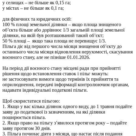
у селищах – не більше як 0,15 га;
у містах – не більше як 0,1 га;
для фізичних та юридичних осіб:
100 % площі земельної ділянки – якщо площа знищеного
об’єкта більше або дорівнює 1/3 загальній площі земельної
ділянки, на якій був розташований такий об’єкт;
50 % площі – якщо така площа не перевищує 1/3.
Пільга діє від першого числа місяця знищення об’єкту до
останнього числа місяця відновлення нерухомості, скасування
воєнного стану, але не пізніше 01.01.2026.
На період дії воєнного стану місцеві ради при прийнятті
рішення щодо встановлення ставок і пільг можуть:
не застосовувати вимоги щодо термінів їх прийняття та
оприлюднення, передачі інформації контролюючим органам,
надавати індивідуальні податкові пільги.
Щоб скористатися пільгою:
1. Якщо у вас кілька ділянок одного виду, до 1 травня подайте
заяву до податкової із зазначенням, на які ділянки
поширюється пільга.
2. Якщо право на пільгу з’явилося протягом року – подайте
заяву протягом 30 днів.
3. Пільга починає діяти з місяця, що настає після подання