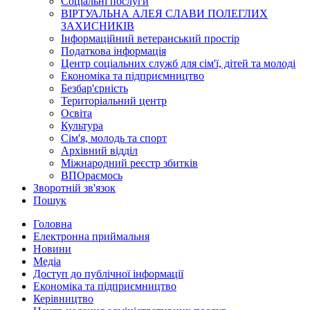
Соціальні послуги
ВІРТУАЛЬНА АЛЕЯ СЛАВИ ПОЛЕГЛИХ
ЗАХИСНИКІВ
Інформаційний ветеранський простір
Податкова інформація
Центр соціальних служб для сім'ї, дітей та молоді
Економіка та підприємництво
Безбар'єрність
Територіальний центр
Освіта
Культура
Сім'я, молодь та спорт
Архівний відділ
Міжнародний реєстр збитків
ВПОраємось
Зворотній зв'язок
Пошук
Головна
Електронна приймальня
Новини
Медіа
Доступ до публічної інформації
Економіка та підприємництво
Керівництво