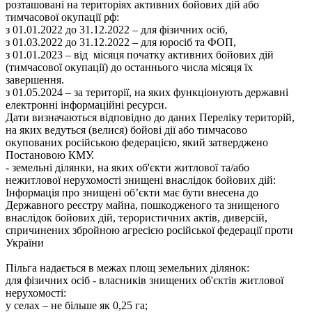
розташовані на територіях активних бойових дій або
тимчасової окупації рф:
з 01.01.2022 до 31.12.2022 – для фізичних осіб,
з 01.03.2022 до 31.12.2022 – для юросіб та ФОП,
з 01.01.2023 – від місяця початку активних бойових дій
(тимчасової окупації) до останнього числа місяця їх
завершення.
з 01.05.2024 – за території, на яких функціонують державні
електронні інформаційні ресурси.
Дати визначаються відповідно до даних Переліку територій,
на яких ведуться (велися) бойові дії або тимчасово
окупованих російською федерацією, який затверджено
Постановою КМУ.
- земельні ділянки, на яких об'єкти житлової та/або
нежитлової нерухомості знищені внаслідок бойових дій:
Інформація про знищені об’єкти має бути внесена до
Державного реєстру майна, пошкодженого та знищеного
внаслідок бойових дій, терористичних актів, диверсій,
спричинених збройною агресією російської федерації проти
України
Пільга надається в межах площ земельних ділянок:
для фізичних осіб - власників знищених об'єктів житлової
нерухомості:
у селах – не більше як 0,25 га;