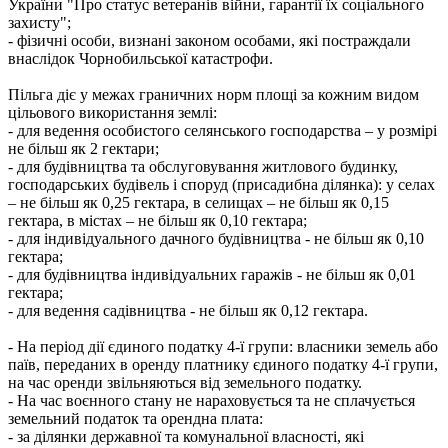
України "Про статус ветеранів війни, гарантії їх соціального
захисту";
- фізичні особи, визнані законом особами, які постраждали
внаслідок Чорнобильської катастрофи.
Пільга діє у межах граничних норм площі за кожним видом
цільового використання землі:
- для ведення особистого селянського господарства – у розмірі
не більш як 2 гектари;
- для будівництва та обслуговування житлового будинку,
господарських будівель і споруд (присадибна ділянка): у селах
– не більш як 0,25 гектара, в селищах – не більш як 0,15
гектара, в містах – не більш як 0,10 гектара;
- для індивідуального дачного будівництва - не більш як 0,10
гектара;
- для будівництва індивідуальних гаражів - не більш як 0,01
гектара;
- для ведення садівництва - не більш як 0,12 гектара.
- На період дії єдиного податку 4-ї групи: власники земель або
паїв, переданих в оренду платнику єдиного податку 4-ї групи,
на час оренди звільняються від земельного податку.
- На час воєнного стану не нараховується та не сплачується
земельний податок та орендна плата:
- за ділянки державної та комунальної власності, які