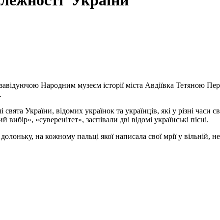
залежності України
 завідуючою Народним музеєм історії міста Авдіївка Тетяною Пер
.
і свята України, відомих українок та українців, які у різні часи
 вибір», «суверенітет», заспівали дві відомі українські пісні.
долоньку, на кожному пальці якої написала свої мрії у вільній, н