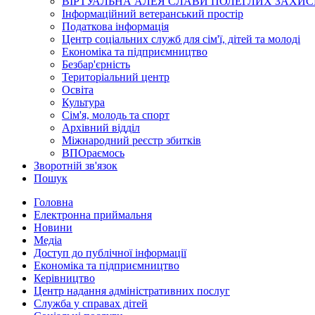
ВІРТУАЛЬНА АЛЕЯ СЛАВИ ПОЛЕГЛИХ ЗАХИС
Інформаційний ветеранський простір
Податкова інформація
Центр соціальних служб для сім'ї, дітей та молоді
Економіка та підприємництво
Безбар'єрність
Територіальний центр
Освіта
Культура
Сім'я, молодь та спорт
Архівний відділ
Міжнародний реєстр збитків
ВПОраємось
Зворотній зв'язок
Пошук
Головна
Електронна приймальня
Новини
Медіа
Доступ до публічної інформації
Економіка та підприємництво
Керівництво
Центр надання адміністративних послуг
Служба у справах дітей