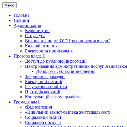
Меню
Головна
Новини
Адміністрація
Керівництво
Структура
Виконання норм ЗУ "Про очищення влади"
Кадрові питання
Електронна приймальня
Прозора влада
Доступ до публічної інформації
Центр надання адміністративних послуг Авдіївської
До відома суб’єктів звернення
Звернення громадян
Електронні петиції
Регуляторна політика
Протидія корупції
Консультації з громадськістю
Громадянам
єВідновлення
«Цивільний захист/безпека життєдіяльності»
Соціальний захист
Соціальні послуги