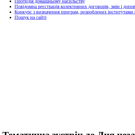
Протидія домашньому насильству
Повідомна реєстрація колективних договорів, змін і допо
Конкурс з визначення програм, розроблених інститутами 
Пошук на сайті