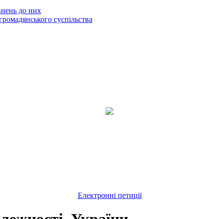
внень до них
громадянського суспільства
Електронні петиції