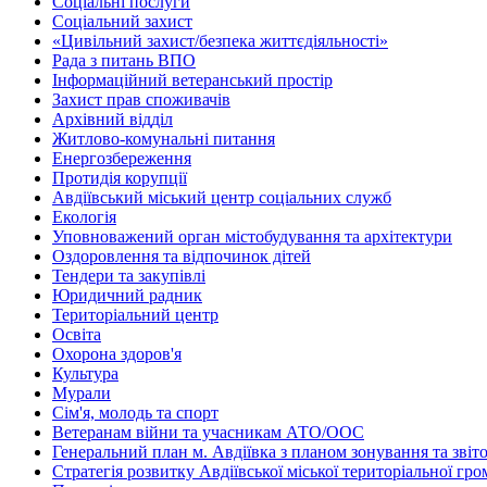
Соціальні послуги
Соціальний захист
«Цивільний захист/безпека життєдіяльності»
Рада з питань ВПО
Інформаційний ветеранський простір
Захист прав споживачів
Архівний відділ
Житлово-комунальні питання
Енергозбереження
Протидія корупції
Авдіївський міський центр соціальних служб
Екологія
Уповноважений орган містобудування та архітектури
Оздоровлення та відпочинок дітей
Тендери та закупівлі
Юридичний радник
Територіальний центр
Освіта
Охорона здоров'я
Культура
Мурали
Сім'я, молодь та спорт
Ветеранам війни та учасникам АТО/ООС
Генеральний план м. Авдіївка з планом зонування та зві
Стратегія розвитку Авдіївської міської територіальної гр