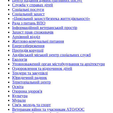
Центр надання адміністративних послуг
Служба у справах дітей
Соціальні послуги
Соціальний захист
«Цивільний захист/безпека життєдіяльності»
Рада з питань ВПО
Інформаційний ветеранський простір
Захист прав споживачів
Архівний відділ
Житлово-комунальні питання
Енергозбереження
Протидія корупції
Авдіївський міський центр соціальних служб
Екологія
Уповноважений орган містобудування та архітектури
Оздоровлення та відпочинок дітей
Тендери та закупівлі
Юридичний радник
Територіальний центр
Освіта
Охорона здоров'я
Культура
Мурали
Сім'я, молодь та спорт
Ветеранам війни та учасникам АТО/ООС