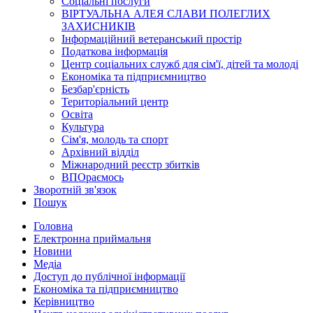
Соціальні послуги
ВІРТУАЛЬНА АЛЕЯ СЛАВИ ПОЛЕГЛИХ
ЗАХИСНИКІВ
Інформаційний ветеранський простір
Податкова інформація
Центр соціальних служб для сім'ї, дітей та молоді
Економіка та підприємництво
Безбар'єрність
Територіальний центр
Освіта
Культура
Сім'я, молодь та спорт
Архівний відділ
Міжнародний реєстр збитків
ВПОраємось
Зворотній зв'язок
Пошук
Головна
Електронна приймальня
Новини
Медіа
Доступ до публічної інформації
Економіка та підприємництво
Керівництво