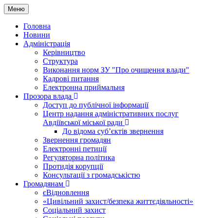
Меню
Головна
Новини
Адміністрація
Керівництво
Структура
Виконання норм ЗУ "Про очищення влади"
Кадрові питання
Електронна приймальня
Прозора влада
Доступ до публічної інформації
Центр надання адміністративних послуг
Авдіївської міської ради
До відома суб’єктів звернення
Звернення громадян
Електронні петиції
Регуляторна політика
Протидія корупції
Консультації з громадськістю
Громадянам
єВідновлення
«Цивільний захист/безпека життєдіяльності»
Соціальний захист