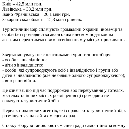
Київ – 42,5 млн грн,
Львівська – 33,2 млн грн,
Івано-Франківська – 26,1 млн грн,
Закарпатська області –15,3 млн гривень.
Туристичний збір сплачують громадяни України, іноземці та
особи без громадянства авансовим внеском податковим
агентам перед тимчасовим розміщенням у місцях проживання.
Звертаємо увагу: не є платниками туристичного збору:
- особи з інвалідністю;
- діти з інвалідністю;
- особи, які супроводжують осіб з інвалідністю I групи або
дітей з інвалідністю (але не більше одного супроводжуючого);
- ветерани війни.
Це означає, що під час подорожей або перебування у готелях,
хостелах та інших місцях розміщення ці громадяни не
сплачують туристичний збір.
Перелік податкових агентів, які справляють туристичний збір,
розміщується на сайтах місцевих рад.
Ставку збору встановлюють місцеві ради самостійно за кожну