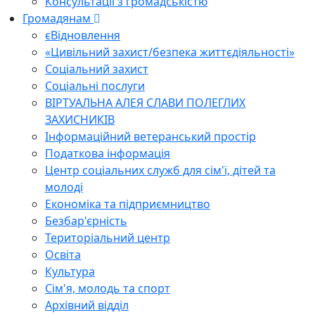
Консультації з громадськістю
Громадянам
єВідновлення
«Цивільний захист/безпека життєдіяльності»
Соціальний захист
Соціальні послуги
ВІРТУАЛЬНА АЛЕЯ СЛАВИ ПОЛЕГЛИХ
ЗАХИСНИКІВ
Інформаційний ветеранський простір
Податкова інформація
Центр соціальних служб для сім'ї, дітей та
молоді
Економіка та підприємництво
Безбар'єрність
Територіальний центр
Освіта
Культура
Сім'я, молодь та спорт
Архівний відділ