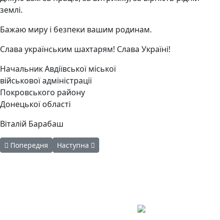
землі.
Бажаю миру і безпеки вашим родинам.
Слава українським шахтарям! Слава Україні!
Начальник Авдіївської міської
військової адміністрації
Покровського району
Донецької області
Віталій Барабаш
Попередня стаття: ЗАГАЛЬНОНАЦІОНАЛЬНА ХВИЛИНА МОВЧА
Наступна стаття: ВІТАННЯ НАЧАЛЬНИКА АВДІЇ
Попередня
Наступна
Авдіївська
міська
військова
КОНТАКТИ
адміністрація
EMAIL: avd.v@dn.gov.ua
Покровського