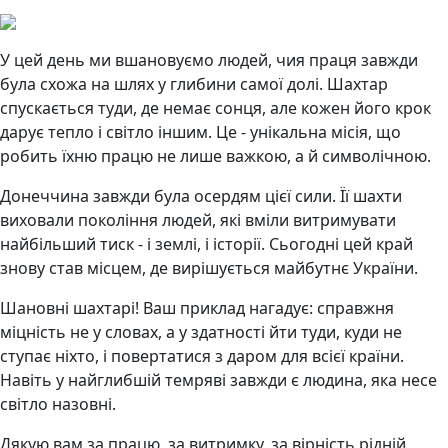
У цей день ми вшановуємо людей, чия праця завжди
була схожа на шлях у глибини самої долі. Шахтар
спускається туди, де немає сонця, але кожен його крок
дарує тепло і світло іншим. Це - унікальна місія, що
робить їхню працю не лише важкою, а й символічною.
Донеччина завжди була осердям цієї сили. Її шахти
виховали покоління людей, які вміли витримувати
найбільший тиск - і землі, і історії. Сьогодні цей край
знову став місцем, де вирішується майбутнє України.
Шановні шахтарі! Ваш приклад нагадує: справжня
міцність не у словах, а у здатності йти туди, куди не
ступає ніхто, і повертатися з даром для всієї країни.
Навіть у найглибшій темряві завжди є людина, яка несе
світло назовні.
Дякую вам за працю, за витримку, за вірність рідній