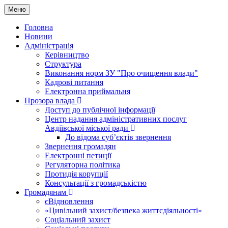
Меню
Головна
Новини
Адміністрація
Керівництво
Структура
Виконання норм ЗУ "Про очищення влади"
Кадрові питання
Електронна приймальня
Прозора влада
Доступ до публічної інформації
Центр надання адміністративних послуг
Авдіївської міської ради
До відома суб’єктів звернення
Звернення громадян
Електронні петиції
Регуляторна політика
Протидія корупції
Консультації з громадськістю
Громадянам
єВідновлення
«Цивільний захист/безпека життєдіяльності»
Соціальний захист