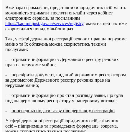
Вже зараз громадяни, представники юридичних осіб мають
можливість отримати послуги он-лайн через кабінет
електронних сервісів, за посиланням
https://kap.minjust.gov.ua/services/registry
, яким на цей час вже
скористалися понад мільйони раз.
Так, у сфері державної реєстрації речових прав на нерухоме
майно та їх обтяжень можна скористатись такими
послугами:
- отримати інформацію з Державного реєстру речових
прав на нерухоме майно;
- перевірити документ, виданий державним реєстратором
за допомогою Державного реєстру речових прав на
нерухоме майно;
- отримати інформацію про стан розгляду заяви, що була
подана державному реєстратору у паперовому вигляді;
-
попередньо подати заяву про державну реєстрацію
.
У сфері державної реєстрації юридичних осіб, фізичних
осіб – підприємців та громадських формувань, зокрема,
можна скористатись такими послугами: