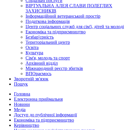
Соціальні послуги
ВІРТУАЛЬНА АЛЕЯ СЛАВИ ПОЛЕГЛИХ
ЗАХИСНИКІВ
Інформаційний ветеранський простір
Податкова інформація
Центр соціальних служб для сім'ї, дітей та молоді
Економіка та підприємництво
Безбар'єрність
Територіальний центр
Освіта
Культура
Сім'я, молодь та спорт
Архівний відділ
Міжнародний реєстр збитків
ВПОраємось
Зворотній зв'язок
Пошук
Головна
Електронна приймальня
Новини
Медіа
Доступ до публічної інформації
Економіка та підприємництво
Керівництво