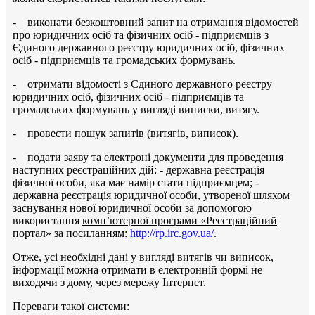
- виконати безкоштовний запит на отримання відомостей
про юридичних осіб та фізичних осіб - підприємців з
Єдиного державного реєстру юридичних осіб, фізичних
осіб - підприємців та громадських формувань.
- отримати відомості з Єдиного державного реєстру
юридичних осіб, фізичних осіб - підприємців та
громадських формувань у вигляді виписки, витягу.
- провести пошук запитів (витягів, виписок).
- подати заяву та електроні документи для проведення
наступних реєстраційних дій: - державна реєстрація
фізичної особи, яка має намір стати підприємцем; -
державна реєстрація юридичної особи, утвореної шляхом
заснування нової юридичної особи за допомогою
використання
комп’ютерної програми «Реєстраційний
портал»
за посиланням:
http://rp.irc.gov.ua/
.
Отже, усі необхідні дані у вигляді витягів чи виписок,
інформації можна отримати в електронній формі не
виходячи з дому, через мережу Інтернет.
Переваги такої системи: