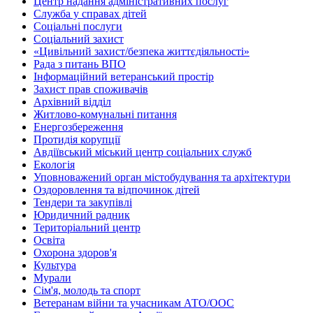
Центр надання адміністративних послуг
Служба у справах дітей
Соціальні послуги
Соціальний захист
«Цивільний захист/безпека життєдіяльності»
Рада з питань ВПО
Інформаційний ветеранський простір
Захист прав споживачів
Архівний відділ
Житлово-комунальні питання
Енергозбереження
Протидія корупції
Авдіївський міський центр соціальних служб
Екологія
Уповноважений орган містобудування та архітектури
Оздоровлення та відпочинок дітей
Тендери та закупівлі
Юридичний радник
Територіальний центр
Освіта
Охорона здоров'я
Культура
Мурали
Сім'я, молодь та спорт
Ветеранам війни та учасникам АТО/ООС