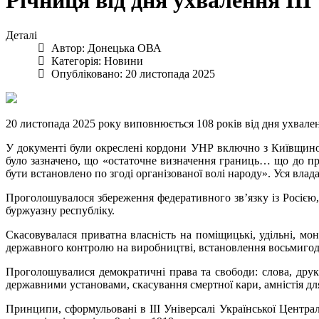
Річниця від дня ухвалення ІІ
Деталі
Автор:
Донецька ОВА
Категорія:
Новини
Опубліковано: 20 листопада 2025
20 листопада 2025 року виповнюється 108 років від дня ухвале
У документі були окреслені кордони УНР включно з Київщи
було зазначено, що «остаточне визначення границь… що до пр
бути встановлено по згоді організованої волі народу». Уся влад
Проголошувалося збереження федеративного зв’язку із Росією, 
буржуазну республіку.
Скасовувалася приватна власність на поміщицькі, удільні, мо
державного контролю на виробництві, встановлення восьмигод
Проголошувалися демократичні права та свободи: слова, друку,
державними установами, скасування смертної кари, амністія для
Принципи, сформульовані в ІІІ Універсалі Української Центра