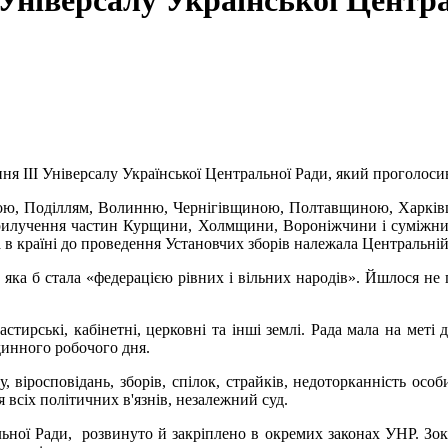
І Універсалу Української Центр
ння III Універсалу Української Центральної Ради, який проголос
ною, Поділлям, Волинню, Чернігівщиною, Полтавщиною, Харк
илучення частин Курщини, Холмщини, Вороніжчини і суміжних г
а в країні до проведення Установчих зборів належала Центральній
яка б стала «федерацією рівних і вільних народів». Йшлося не 
настирські, кабінетні, церковні та інші землі. Рада мала на ме
инного робочого дня.
 віросповідань, зборів, спілок, страйків, недоторканність осо
 всіх політичних в'язнів, незалежний суд.
льної Ради, розвинуто й закріплено в окремих законах УНР. Зок