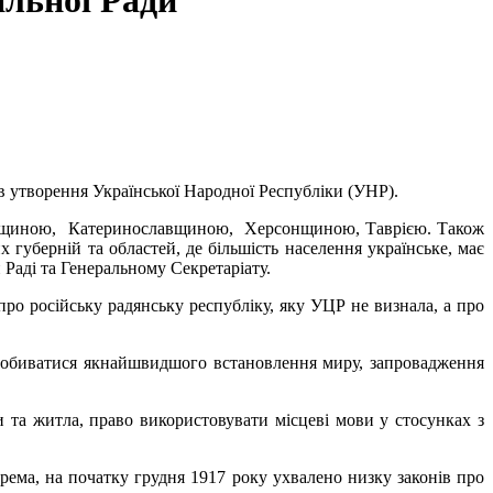
альної Ради
ив утворення Української Народної Республіки (УНР).
івщиною, Катеринославщиною, Херсонщиною, Таврією. Також
уберній та областей, де більшість населення українське, має
 Раді та Генеральному Секретаріату.
про російську радянську республіку, яку УЦР не визнала, а про
ті добиватися якнайшвидшого встановлення миру, запровадження
би та житла, право використовувати місцеві мови у стосунках з
рема, на початку грудня 1917 року ухвалено низку законів про