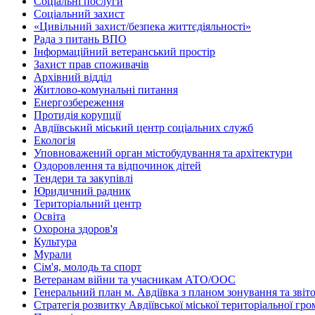
Соціальні послуги
Соціальний захист
«Цивільний захист/безпека життєдіяльності»
Рада з питань ВПО
Інформаційний ветеранський простір
Захист прав споживачів
Архівний відділ
Житлово-комунальні питання
Енергозбереження
Протидія корупції
Авдіївський міський центр соціальних служб
Екологія
Уповноважений орган містобудування та архітектури
Оздоровлення та відпочинок дітей
Тендери та закупівлі
Юридичний радник
Територіальний центр
Освіта
Охорона здоров'я
Культура
Мурали
Сім'я, молодь та спорт
Ветеранам війни та учасникам АТО/ООС
Генеральний план м. Авдіївка з планом зонування та зві
Стратегія розвитку Авдіївської міської територіальної гр