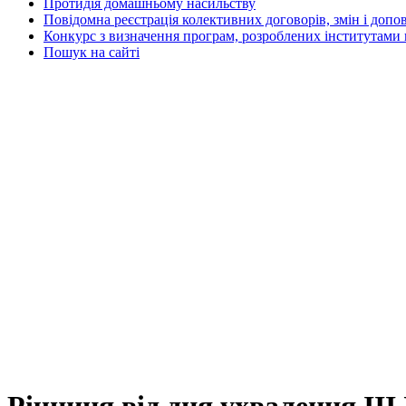
Протидія домашньому насильству
Повідомна реєстрація колективних договорів, змін і допо
Конкурс з визначення програм, розроблених інститутами 
Пошук на сайті