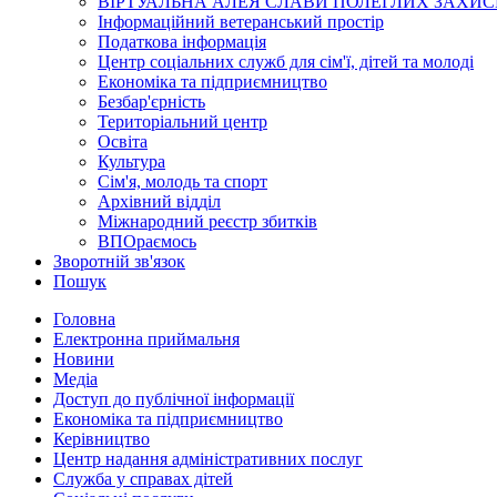
ВІРТУАЛЬНА АЛЕЯ СЛАВИ ПОЛЕГЛИХ ЗАХИС
Інформаційний ветеранський простір
Податкова інформація
Центр соціальних служб для сім'ї, дітей та молоді
Економіка та підприємництво
Безбар'єрність
Територіальний центр
Освіта
Культура
Сім'я, молодь та спорт
Архівний відділ
Міжнародний реєстр збитків
ВПОраємось
Зворотній зв'язок
Пошук
Головна
Електронна приймальня
Новини
Медіа
Доступ до публічної інформації
Економіка та підприємництво
Керівництво
Центр надання адміністративних послуг
Служба у справах дітей