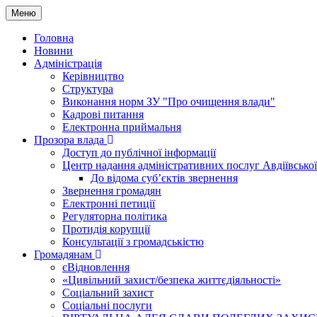
Меню
Головна
Новини
Адміністрація
Керівництво
Структура
Виконання норм ЗУ "Про очищення влади"
Кадрові питання
Електронна приймальня
Прозора влада
Доступ до публічної інформації
Центр надання адміністративних послуг Авдіївської
До відома суб’єктів звернення
Звернення громадян
Електронні петиції
Регуляторна політика
Протидія корупції
Консультації з громадськістю
Громадянам
єВідновлення
«Цивільний захист/безпека життєдіяльності»
Соціальний захист
Соціальні послуги