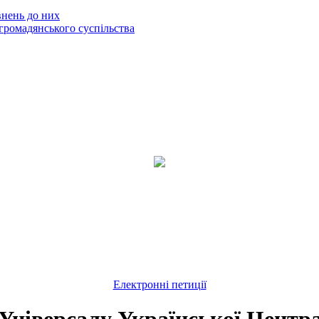
внень до них
громадянського суспільства
Електронні петиції