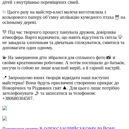
дітей з внутрішньо переміщених сімей.
✨ Цього разу на майстер-класі малеча виготовляла з
кольорового паперу об’ємну аплікацію кумедного птаха 🦉 на
осінньому дереві.
💛 Під час творчого процесу панувала дружня, довірлива
атмосфера. Варто відзначити, що навіть відсутність світла 💡
не завадила хлопчикам та дівчаткам спілкуватися, сміятися та
допомагати один одному.
💫 На завершення діти зібралися для спільного фото 📸 зі
своїми креативними роботами. А потім поспішали до батьків,
несучи із собою не лише власний виріб, а й гарний настрій.
📍 Запрошуємо юних творців відвідати наші наступні
майстерки! Вони будуть присвячені створенню прикрас до
Новорічних та Різдвяних свят 🎄. Для цього лише потрібно
зателефонувати 🤳 та записатися за телефоном:
+380680304507.
Попередня стаття: В ОЛЕКСАНДРІЙСЬКОМУ РАЙОНІ