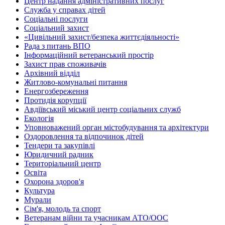
Центр надання адміністративних послуг
Служба у справах дітей
Соціальні послуги
Соціальний захист
«Цивільний захист/безпека життєдіяльності»
Рада з питань ВПО
Інформаційний ветеранський простір
Захист прав споживачів
Архівний відділ
Житлово-комунальні питання
Енергозбереження
Протидія корупції
Авдіївський міський центр соціальних служб
Екологія
Уповноважений орган містобудування та архітектури
Оздоровлення та відпочинок дітей
Тендери та закупівлі
Юридичний радник
Територіальний центр
Освіта
Охорона здоров'я
Культура
Мурали
Сім'я, молодь та спорт
Ветеранам війни та учасникам АТО/ООС