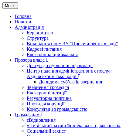
Меню
Головна
Новини
Адміністрація
Керівництво
Структура
Виконання норм ЗУ "Про очищення влади"
Кадрові питання
Електронна приймальня
Прозора влада
Доступ до публічної інформації
Центр надання адміністративних послуг
Авдіївської міської ради
До відома суб’єктів звернення
Звернення громадян
Електронні петиції
Регуляторна політика
Протидія корупції
Консультації з громадськістю
Громадянам
єВідновлення
«Цивільний захист/безпека життєдіяльності»
Соціальний захист