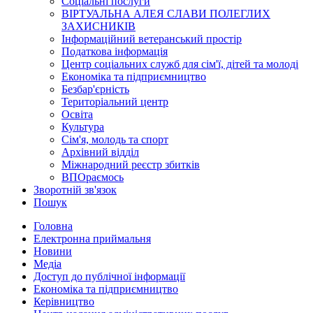
Соціальні послуги
ВІРТУАЛЬНА АЛЕЯ СЛАВИ ПОЛЕГЛИХ
ЗАХИСНИКІВ
Інформаційний ветеранський простір
Податкова інформація
Центр соціальних служб для сім'ї, дітей та молоді
Економіка та підприємництво
Безбар'єрність
Територіальний центр
Освіта
Культура
Сім'я, молодь та спорт
Архівний відділ
Міжнародний реєстр збитків
ВПОраємось
Зворотній зв'язок
Пошук
Головна
Електронна приймальня
Новини
Медіа
Доступ до публічної інформації
Економіка та підприємництво
Керівництво