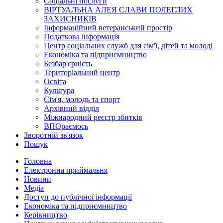
Соціальні послуги
ВІРТУАЛЬНА АЛЕЯ СЛАВИ ПОЛЕГЛИХ
ЗАХИСНИКІВ
Інформаційний ветеранський простір
Податкова інформація
Центр соціальних служб для сім'ї, дітей та молоді
Економіка та підприємництво
Безбар'єрність
Територіальний центр
Освіта
Культура
Сім'я, молодь та спорт
Архівний відділ
Міжнародний реєстр збитків
ВПОраємось
Зворотній зв'язок
Пошук
Головна
Електронна приймальня
Новини
Медіа
Доступ до публічної інформації
Економіка та підприємництво
Керівництво