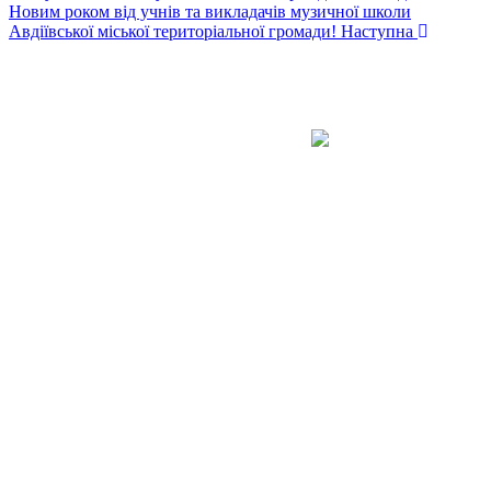
Новим роком від учнів та викладачів музичної школи
Авдіївської міської територіальної громади!
Наступна
Авдіївська
міська
військова
КОНТАКТИ
адміністрація
EMAIL: avd.v@dn.gov.ua
Покровського
району
Донецької
області