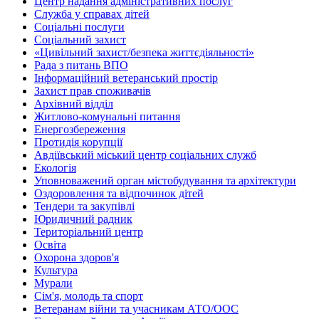
Центр надання адміністративних послуг
Служба у справах дітей
Соціальні послуги
Соціальний захист
«Цивільний захист/безпека життєдіяльності»
Рада з питань ВПО
Інформаційний ветеранський простір
Захист прав споживачів
Архівний відділ
Житлово-комунальні питання
Енергозбереження
Протидія корупції
Авдіївський міський центр соціальних служб
Екологія
Уповноважений орган містобудування та архітектури
Оздоровлення та відпочинок дітей
Тендери та закупівлі
Юридичний радник
Територіальний центр
Освіта
Охорона здоров'я
Культура
Мурали
Сім'я, молодь та спорт
Ветеранам війни та учасникам АТО/ООС