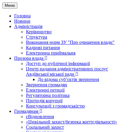
Меню
Головна
Новини
Адміністрація
Керівництво
Структура
Виконання норм ЗУ "Про очищення влади"
Кадрові питання
Електронна приймальня
Прозора влада
Доступ до публічної інформації
Центр надання адміністративних послуг
Авдіївської міської ради
До відома суб’єктів звернення
Звернення громадян
Електронні петиції
Регуляторна політика
Протидія корупції
Консультації з громадськістю
Громадянам
єВідновлення
«Цивільний захист/безпека життєдіяльності»
Соціальний захист